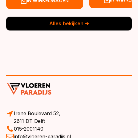
IN WINKELWAGEN
was:
is:
was:
is:
€39,95.
€36,95.
€39,95.
€36,95.
Alles bekijken ➔
Irene Boulevard 52,
2611 DT Delft
015-2001140
info@vloeren-paradijs.nl