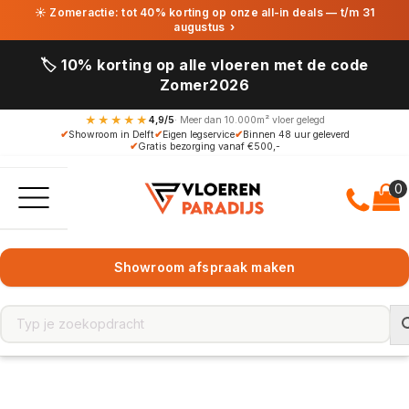
☀ Zomeractie: tot 40% korting op onze all-in deals — t/m 31
augustus
›
🏷️ 10% korting op alle vloeren met de code
Zomer2026
★★★★★
4,9/5
· Meer dan 10.000m² vloer gelegd
✔
Showroom in Delft
✔
Eigen legservice
✔
Binnen 48 uur geleverd
✔
Gratis bezorging vanaf €500,-
Showroom afspraak maken