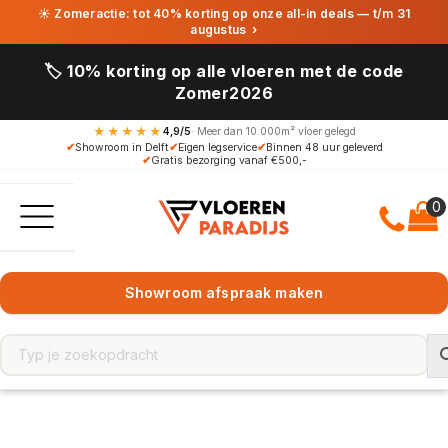
☀ Zomeractie: tot 40% korting op onze all-in deals — t/m 31
augustus
›
🏷️ 10% korting op alle vloeren met de code
Zomer2026
★★★★★
4,9/5
· Meer dan 10.000m² vloer gelegd
✔
Showroom in Delft
✔
Eigen legservice
✔
Binnen 48 uur geleverd
✔
Gratis bezorging vanaf €500,-
Showroom afspraak maken