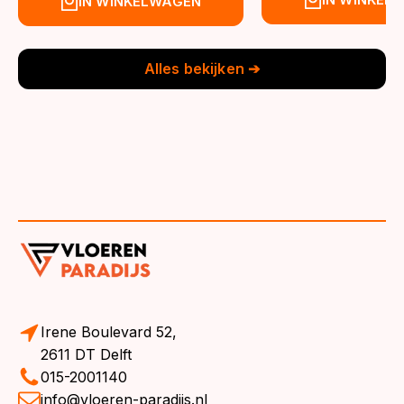
IN WINKELWAGEN
was:
is:
was:
is:
€39,95.
€36,95.
€39,95.
€36,95.
Alles bekijken ➔
Irene Boulevard 52,
2611 DT Delft
015-2001140
info@vloeren-paradijs.nl