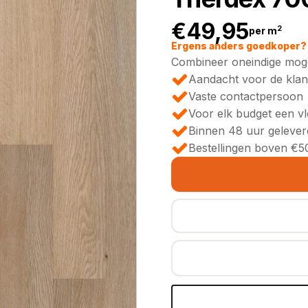
€
49,95
2
per m
Ergens anders goedkoper? 
Combineer oneindige moge
Aandacht voor de klan
Vaste contactpersoon
Voor elk budget een v
Binnen 48 uur gelever
Bestellingen boven €50