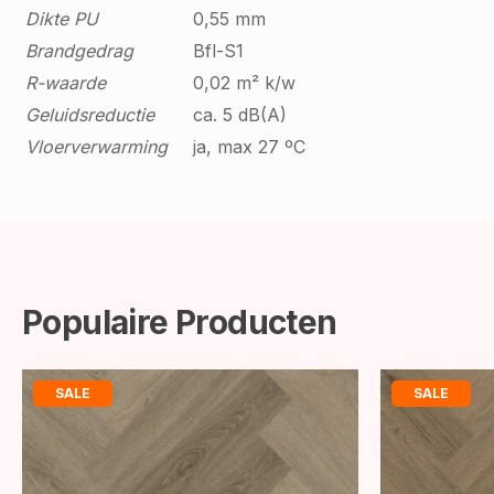
Dikte PU
0,55 mm
Brandgedrag
Bfl-S1
R-waarde
0,02 m² k/w
Geluidsreductie
ca. 5 dB(A)
Vloerverwarming
ja, max 27 ºC
Populaire Producten
SALE
SALE