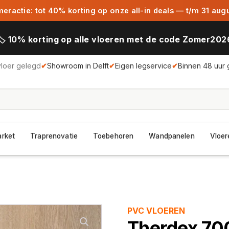
ractie: tot 40% korting op onze all-in deals — t/m 31 aug
🏷️ 10% korting op alle vloeren met de code Zomer202
vloer gelegd
✔
Showroom in Delft
✔
Eigen legservice
✔
Binnen 48 uur 
arket
Traprenovatie
Toebehoren
Wandpanelen
Vloer
PVC VLOEREN
Therdex 70