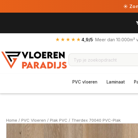
☀ Zome
★★★★★
4,9/5
· Meer dan 10.000m² 
PVC vloeren
Laminaat
P
Home
/
PVC Vloeren
/
Plak PVC
/ Therdex 70040 PVC-Plak