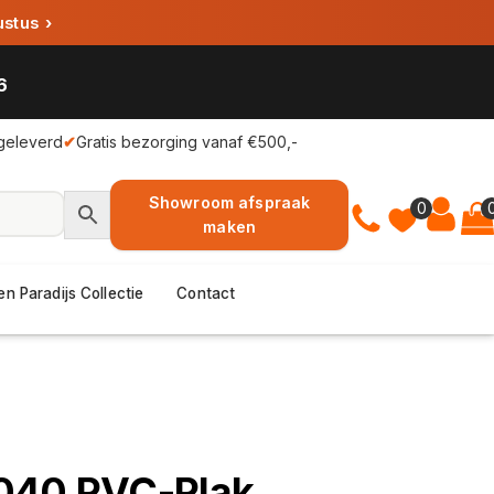
ustus
›
6
geleverd
✔
Gratis bezorging vanaf €500,-
Showroom afspraak
0
maken
en Paradijs Collectie
Contact
040 PVC-Plak