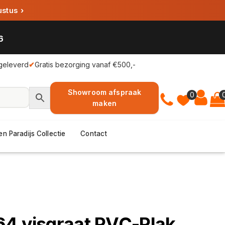
ustus
›
6
geleverd
✔
Gratis bezorging vanaf €500,-
Showroom afspraak
0
maken
en Paradijs Collectie
Contact
64 visgraat PVC-Plak