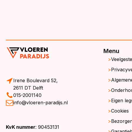
Menu
Veelgest
Privacyve
Algemen
Irene Boulevard 52,
2611 DT Delft
Onderho
015-2001140
Eigen leg
info@vloeren-paradijs.nl
Cookies
Bezorgen
KvK nummer
: 90453131
Garantie