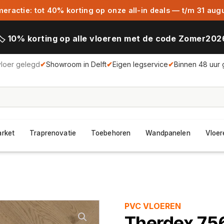
ractie: tot 40% korting op onze all-in deals — t/m 31 aug
🏷️ 10% korting op alle vloeren met de code Zomer202
vloer gelegd
✔
Showroom in Delft
✔
Eigen legservice
✔
Binnen 48 uur 
arket
Traprenovatie
Toebehoren
Wandpanelen
Vloer
PVC VLOEREN
Therdex 75