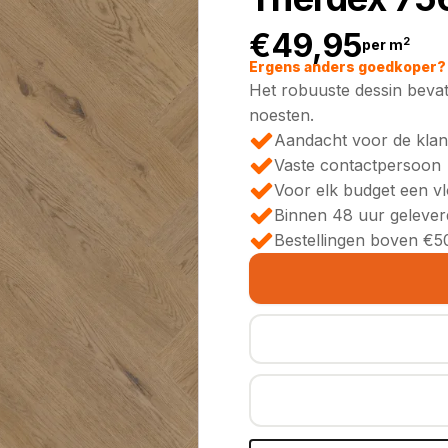
€
49,95
2
per m
Ergens anders goedkoper? 
Het robuuste dessin bevat 
noesten.
Aandacht voor de klan
Vaste contactpersoon
Voor elk budget een v
Binnen 48 uur gelever
Bestellingen boven €50