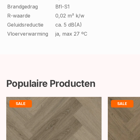
Brandgedrag
Bfl-S1
R-waarde
0,02 m² k/w
Geluidsreductie
ca. 5 dB(A)
Vloerverwarming
ja, max 27 ºC
Populaire Producten
SALE
SALE