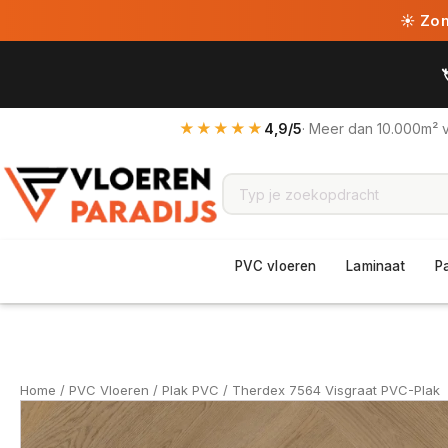
☀ Zome
★★★★★
4,9/5
· Meer dan 10.000m² 
PVC vloeren
Laminaat
P
Home
/
PVC Vloeren
/
Plak PVC
/ Therdex 7564 Visgraat PVC-Plak