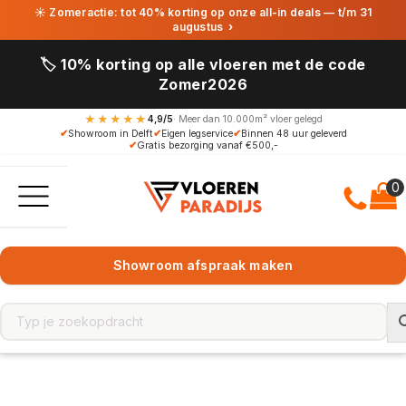
☀ Zomeractie: tot 40% korting op onze all-in deals — t/m 31
augustus
›
🏷️ 10% korting op alle vloeren met de code
Zomer2026
★★★★★
4,9/5
· Meer dan 10.000m² vloer gelegd
✔
Showroom in Delft
✔
Eigen legservice
✔
Binnen 48 uur geleverd
✔
Gratis bezorging vanaf €500,-
Showroom afspraak maken