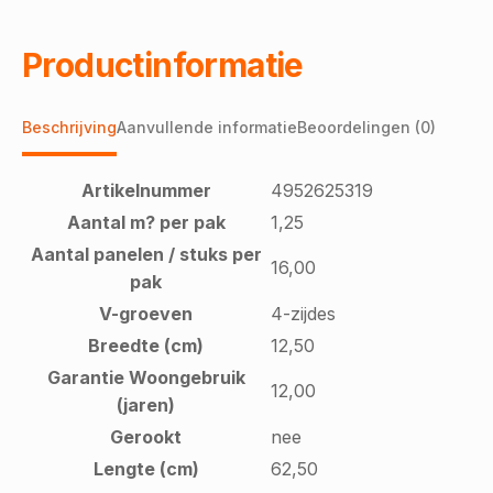
Productinformatie
Beschrijving
Aanvullende informatie
Beoordelingen (0)
Artikelnummer
4952625319
Aantal m? per pak
1,25
Aantal panelen / stuks per
16,00
pak
V-groeven
4-zijdes
Breedte (cm)
12,50
Garantie Woongebruik
12,00
(jaren)
Gerookt
nee
Lengte (cm)
62,50