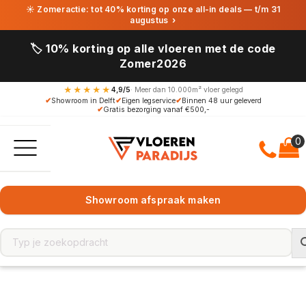
☀ Zomeractie: tot 40% korting op onze all-in deals — t/m 31
augustus
›
🏷️ 10% korting op alle vloeren met de code
Zomer2026
★★★★★
4,9/5
· Meer dan 10.000m² vloer gelegd
✔
Showroom in Delft
✔
Eigen legservice
✔
Binnen 48 uur geleverd
✔
Gratis bezorging vanaf €500,-
Showroom afspraak maken