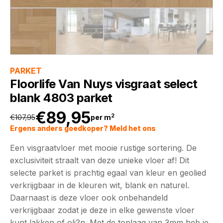
PARKET
Floorlife Van Nuys visgraat select
blank 4803 parket
€
89,95
2
€
107,95
per m
Oorspronkelijke
Huidige
Ergens anders goedkoper? Meld het ons
Een visgraatvloer met mooie rustige sortering. De
prijs
prijs
exclusiviteit straalt van deze unieke vloer af! Dit
selecte parket is prachtig egaal van kleur en geolied
was:
is:
verkrijgbaar in de kleuren wit, blank en naturel.
Daarnaast is deze vloer ook onbehandeld
€107,95.
€89,95.
verkrijgbaar zodat je deze in elke gewenste vloer
kunt lakken of oli?n. Met de toplaag van 3mm heb je