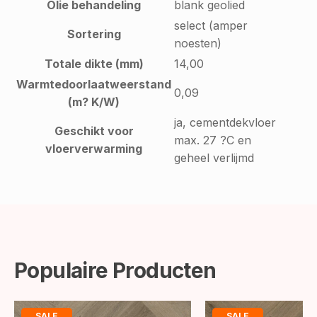
Olie behandeling
blank geolied
select (amper
Sortering
noesten)
Totale dikte (mm)
14,00
Warmtedoorlaatweerstand
0,09
(m? K/W)
ja, cementdekvloer
Geschikt voor
max. 27 ?C en
vloerverwarming
geheel verlijmd
Populaire Producten
SALE
SALE