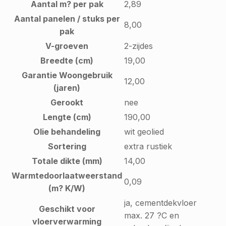
Aantal m? per pak
2,89
Aantal panelen / stuks per
8,00
pak
V-groeven
2-zijdes
Breedte (cm)
19,00
Garantie Woongebruik
12,00
(jaren)
Gerookt
nee
Lengte (cm)
190,00
Olie behandeling
wit geolied
Sortering
extra rustiek
Totale dikte (mm)
14,00
Warmtedoorlaatweerstand
0,09
(m? K/W)
ja, cementdekvloer
Geschikt voor
max. 27 ?C en
vloerverwarming