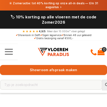
☀ Zomeractie: tot 40% korting op onze all-in deals — t/m 31
augustus
›
🏷️ 10% korting op alle vloeren met de code
Zomer2026
★★★★★
4,9/5
· Meer dan 10.000m² vloer gelegd
✔
Showroom in Delft
✔
Eigen legservice
✔
Binnen 48 uur geleverd
✔
Gratis bezorging vanaf €500,-
Showroom afspraak maken