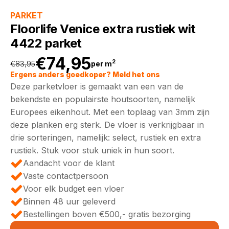
PARKET
Floorlife Venice extra rustiek wit
4422 parket
€
74,95
2
€
83,95
per m
Oorspronkelijke
Huidige
Ergens anders goedkoper? Meld het ons
Deze parketvloer is gemaakt van een van de
prijs
prijs
bekendste en populairste houtsoorten, namelijk
Europees eikenhout. Met een toplaag van 3mm zijn
was:
is:
deze planken erg sterk. De vloer is verkrijgbaar in
drie sorteringen, namelijk: select, rustiek en extra
€83,95.
€74,95.
rustiek. Stuk voor stuk uniek in hun soort.
Aandacht voor de klant
Vaste contactpersoon
Voor elk budget een vloer
Binnen 48 uur geleverd
Bestellingen boven €500,- gratis bezorging