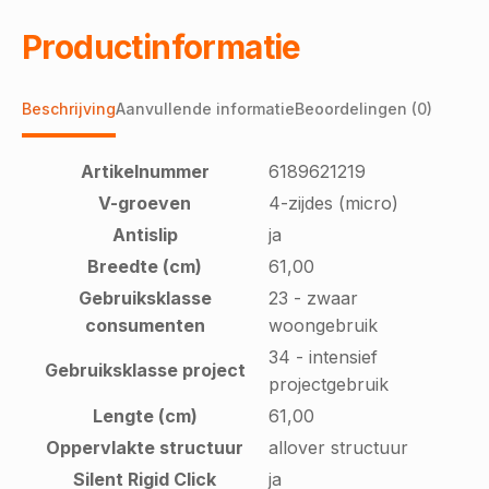
Productinformatie
Beschrijving
Aanvullende informatie
Beoordelingen (0)
Artikelnummer
6189621219
V-groeven
4-zijdes (micro)
Antislip
ja
Breedte (cm)
61,00
Gebruiksklasse
23 - zwaar
consumenten
woongebruik
34 - intensief
Gebruiksklasse project
projectgebruik
Lengte (cm)
61,00
Oppervlakte structuur
allover structuur
Silent Rigid Click
ja