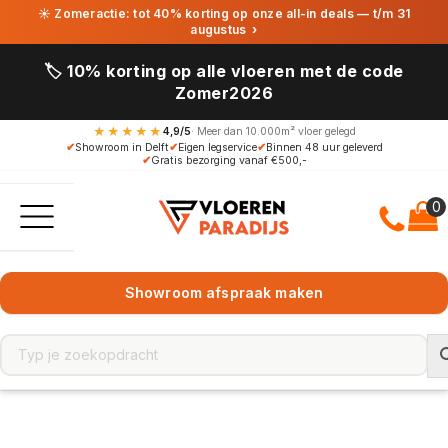
☀ Zomeractie: tot 40% korting op onze all-in deals — t/m 31
augustus
›
🏷️ 10% korting op alle vloeren met de code
Zomer2026
★★★★★
4,9/5
· Meer dan 10.000m² vloer gelegd
✔
Showroom in Delft
✔
Eigen legservice
✔
Binnen 48 uur geleverd
✔
Gratis bezorging vanaf €500,-
Showroom afspraak maken