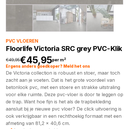
PVC VLOEREN
Floorlife Victoria SRC grey PVC-Klik
€
45,95
2
€
49,95
per m
Oorspronkelijke
Huidige
Ergens anders goedkoper? Meld het ons
De Victoria collection is robuust en stoer, maar toch
prijs
prijs
zacht aan je voeten. Dat is het grote voordeel van
betonlook pvc, met een stoere en strakke uitstraling
was:
is:
voor elke ruimte. Deze pvc-vloer is door te leggen op
de trap. Want hoe fijn is het als de trapbekleding
€49,95.
€45,95.
aansluit bij je nieuwe pvc vloer? De click uitvoering is
ook verkrijgbaar in een rechthoekig formaat met een
afmeting van 81,2 x 40,6 cm.