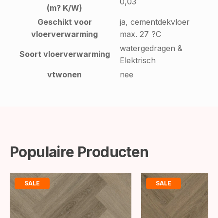
0,03
(m? K/W)
Geschikt voor
ja, cementdekvloer
vloerverwarming
max. 27 ?C
watergedragen &
Soort vloerverwarming
Elektrisch
vtwonen
nee
Populaire Producten
SALE
SALE