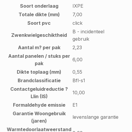
Soort onderlaag
IXPE
Totale dikte (mm)
7,00
Soort pvc
click
B - incidenteel
Zwenkwielgeschiktheid
gebruik
Aantal m? per pak
2,23
Aantal panelen / stuks per
6,00
pak
Dikte toplaag (mm)
0,55
Brandclassificatie
Bfl-s1
Contactgeluidreductie ?
10,00
Llin (IS)
Formaldehyde emissie
E1
Garantie Woongebruik
levenslange garantie
(jaren)
Warmtedoorlaatweerstand