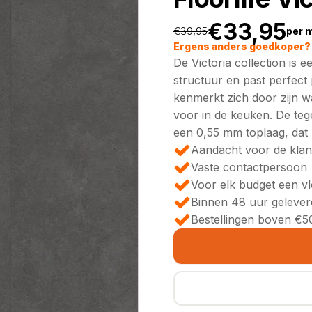
€
33,95
€
39,95
per 
Oorspronkeli
Huidige
Ergens anders goedkoper? 
De Victoria collection is 
prijs
prijs
structuur en past perfect 
kenmerkt zich door zijn w
was:
is:
voor in de keuken. De teg
een 0,55 mm toplaag, dat 
€39,95.
€33,95.
Aandacht voor de klan
Vaste contactpersoon
Voor elk budget een v
Binnen 48 uur gelever
Bestellingen boven €50