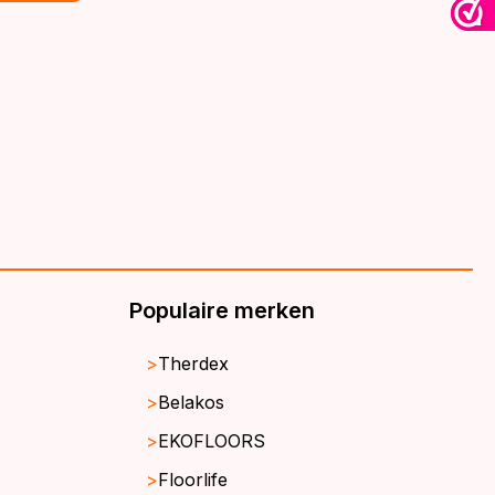
€39,95.
€32,95.
Populaire merken
Therdex
Belakos
EKOFLOORS
Floorlife