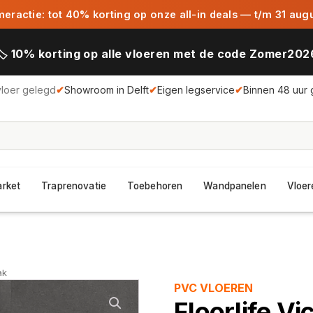
ractie: tot 40% korting op onze all-in deals — t/m 31 aug
🏷️ 10% korting op alle vloeren met de code Zomer202
vloer gelegd
✔
Showroom in Delft
✔
Eigen legservice
✔
Binnen 48 uur 
arket
Traprenovatie
Toebehoren
Wandpanelen
Vloer
ak
PVC VLOEREN
Floorlife Vi