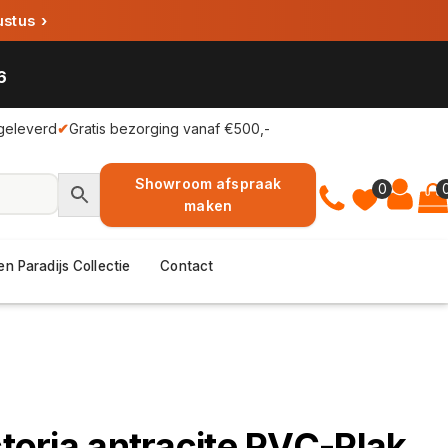
ustus
›
6
geleverd
✔
Gratis bezorging vanaf €500,-
Showroom afspraak
0
maken
en Paradijs Collectie
Contact
ctoria antracite PVC-Plak