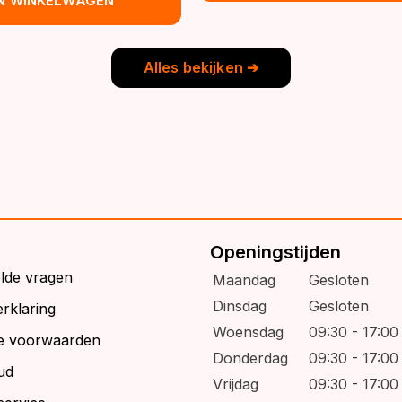
IN WINKELWAGEN
€39,95.
€32,95.
s:
9,95.
6,95.
Alles bekijken ➔
Openingstijden
elde vragen
Maandag
Gesloten
Dinsdag
Gesloten
rklaring
Woensdag
09:30 - 17:00
e voorwaarden
Donderdag
09:30 - 17:00
ud
Vrijdag
09:30 - 17:00