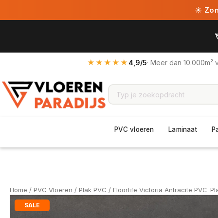
☀ Zome
★★★★★
4,9/5
· Meer dan 10.000m² 
PVC vloeren
Laminaat
P
Home
/
PVC Vloeren
/
Plak PVC
/ Floorlife Victoria Antracite PVC-Pl
SALE