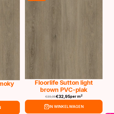
Floorlife Sutton light
Smoky
brown PVC-plak
€
32,95
2
per m
€
39,95
Oorspronkelijke
Huidige
prijs
prijs
IN WINKELWAGEN
N
was:
is: