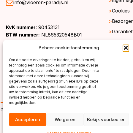
Eigen leg
info@vloeren-paradijs.nl
Cookies
Bezorgen
KvK nummer
: 90453131
Garantie
BTW
nummer:
NL865320548B01
Retourne
Beheer cookie toestemming
Gratis st
Om de beste ervaringen te bieden, gebruiken wij
Werkgeb
technologieën zoals cookies om informatie over je
apparaat op te slaan en/of te raadplegen. Door in te
stemmen met deze technologieën kunnen wij
gegevens zoals surfgedrag of unieke ID's op deze
site verwerken. Als je geen toestemming geeft of
uw toestemming intrekt, kan dit een nadelige
invloed hebben op bepaalde functies en
mogelijkheden.
copyright ©2026
Accepteren
Weigeren
Bekijk voorkeuren