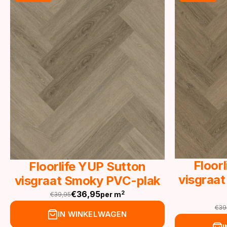
Floor
Floorlife YUP Sutton
visgraat
visgraat Smoky PVC-plak
€
36,95
2
per m
€
39,95
Oorspronkelijke
Huidige
€
39
prijs
prijs
Oor
Hu
IN WINKELWAGEN
was:
is:
pri
pri