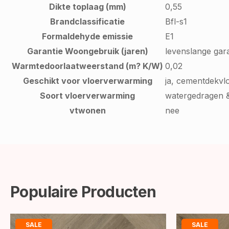
Dikte toplaag (mm)
0,55
Brandclassificatie
Bfl-s1
Formaldehyde emissie
E1
Garantie Woongebruik (jaren)
levenslange gara
Warmtedoorlaatweerstand (m? K/W)
0,02
Geschikt voor vloerverwarming
ja, cementdekvl
Soort vloerverwarming
watergedragen &
vtwonen
nee
Populaire Producten
SALE
SALE