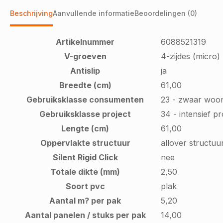
Beschrijving
Aanvullende informatie
Beoordelingen (0)
Artikelnummer
6088521319
V-groeven
4-zijdes (micro)
Antislip
ja
Breedte (cm)
61,00
Gebruiksklasse consumenten
23 - zwaar woo
Gebruiksklasse project
34 - intensief p
Lengte (cm)
61,00
Oppervlakte structuur
allover structuu
Silent Rigid Click
nee
Totale dikte (mm)
2,50
Soort pvc
plak
Aantal m? per pak
5,20
Aantal panelen / stuks per pak
14,00