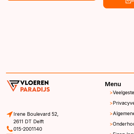
€39,95.
€36,95.
wa
is:
€3
€3
Menu
Veelgest
Privacyve
Algemen
Irene Boulevard 52,
2611 DT Delft
Onderho
015-2001140