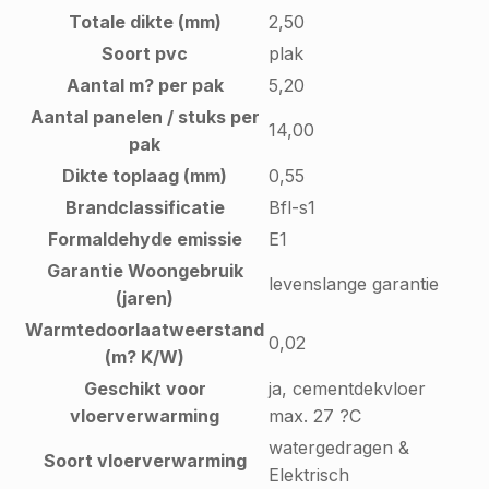
Totale dikte (mm)
2,50
Soort pvc
plak
Aantal m? per pak
5,20
Aantal panelen / stuks per
14,00
pak
Dikte toplaag (mm)
0,55
Brandclassificatie
Bfl-s1
Formaldehyde emissie
E1
Garantie Woongebruik
levenslange garantie
(jaren)
Warmtedoorlaatweerstand
0,02
(m? K/W)
Geschikt voor
ja, cementdekvloer
vloerverwarming
max. 27 ?C
watergedragen &
Soort vloerverwarming
Elektrisch