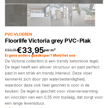
PVC VLOEREN
Floorlife Victoria grey PVC-Plak
€
33,95
2
€
39,95
per m
Oorspronkelijke
Huidige
Ergens anders goedkoper? Meld het ons
De Victoria collection is een trendy betonlook tegel.
prijs
prijs
De tegel heeft een allover structuur en past perfect
past in een strak en trendy interieur. Deze vloer
was:
is:
kenmerkt zich door zijn waterbestendigheid,
waardoor deze ook heel geschikt is voor in de
€39,95.
€33,95.
keuken. De tegel is geschikt voor vloerverwarming
en voorzien van een 0,55 mm toplaag, dat zorgt voor
een lange levensduur.