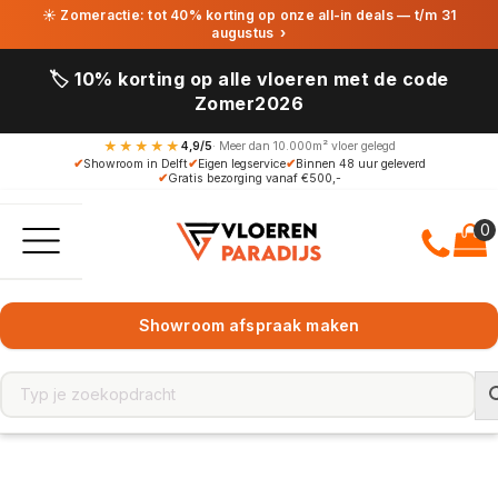
☀ Zomeractie: tot 40% korting op onze all-in deals — t/m 31
augustus
›
🏷️ 10% korting op alle vloeren met de code
Zomer2026
★★★★★
4,9/5
· Meer dan 10.000m² vloer gelegd
✔
Showroom in Delft
✔
Eigen legservice
✔
Binnen 48 uur geleverd
✔
Gratis bezorging vanaf €500,-
Showroom afspraak maken