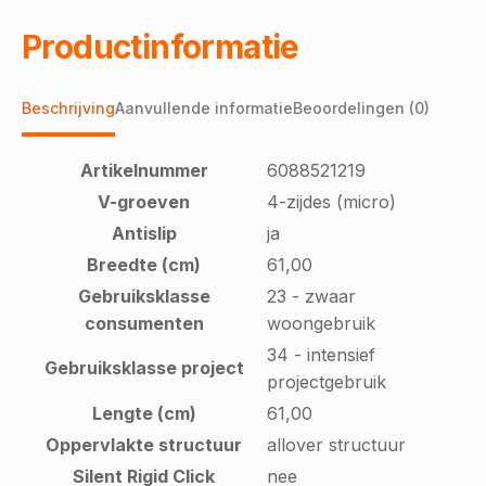
Productinformatie
Beschrijving
Aanvullende informatie
Beoordelingen (0)
Artikelnummer
6088521219
V-groeven
4-zijdes (micro)
Antislip
ja
Breedte (cm)
61,00
Gebruiksklasse
23 - zwaar
consumenten
woongebruik
34 - intensief
Gebruiksklasse project
projectgebruik
Lengte (cm)
61,00
Oppervlakte structuur
allover structuur
Silent Rigid Click
nee