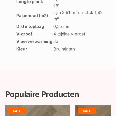
Lengte plank
cm
Lijm 3,91 m² en click 1,92
Pakinhoud (m2)
m²
Dikte toplaag
0,55 mm
V-groef
4-zijdige v-groef
Vloerverwarming
Ja
Kleur
Bruintinten
Populaire Producten
SALE
SALE