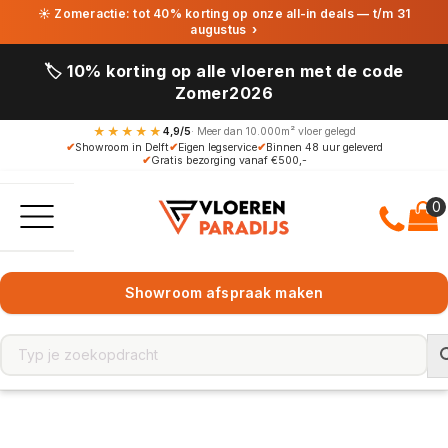
☀ Zomeractie: tot 40% korting op onze all-in deals — t/m 31
augustus
›
🏷️ 10% korting op alle vloeren met de code
Zomer2026
★★★★★
4,9/5
· Meer dan 10.000m² vloer gelegd
✔
Showroom in Delft
✔
Eigen legservice
✔
Binnen 48 uur geleverd
✔
Gratis bezorging vanaf €500,-
Showroom afspraak maken