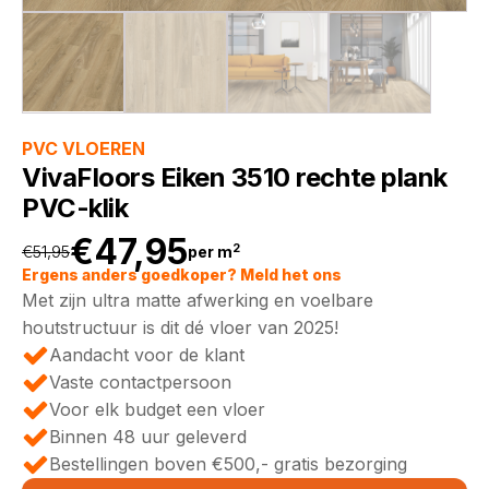
PVC VLOEREN
VivaFloors Eiken 3510 rechte plank
PVC-klik
€
47,95
2
€
51,95
per m
Oorspronkelijke
Huidige
Ergens anders goedkoper? Meld het ons
Met zijn ultra matte afwerking en voelbare
prijs
prijs
houtstructuur is dit dé vloer van 2025!
Aandacht voor de klant
was:
is:
Vaste contactpersoon
Voor elk budget een vloer
€51,95.
€47,95.
Binnen 48 uur geleverd
Bestellingen boven €500,- gratis bezorging