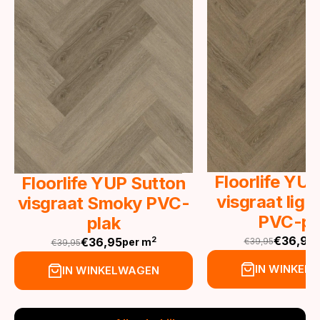
Floorlife YU
Floorlife YUP Sutton
visgraat lig
visgraat Smoky PVC-
PVC-pl
plak
€
36,95
€
36,95
2
€
39,95
per m
€
39,95
Oorspronkeli
Huidige
Oorspronkelijke
Huidige
prijs
prijs
prijs
prijs
IN WINKEL
IN WINKELWAGEN
was:
is:
was:
is:
€39,95.
€36,95.
€39,95.
€36,95.