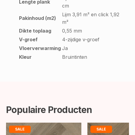
Lengte plank
cm
Lijm 3,91 m² en click 1,92
Pakinhoud (m2)
m²
Dikte toplaag
0,55 mm
V-groef
4-zijdige v-groef
Vloerverwarming
Ja
Kleur
Bruintinten
Populaire Producten
SALE
SALE