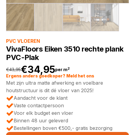
PVC VLOEREN
VivaFloors Eiken 3510 rechte plank
PVC-Plak
€
34,95
2
€
43,95
per m
Oorspronkelijke
Huidige
Ergens anders goedkoper? Meld het ons
Met zijn ultra matte afwerking en voelbare
prijs
prijs
houtstructuur is dit dé vloer van 2025!
Aandacht voor de klant
was:
is:
Vaste contactpersoon
Voor elk budget een vloer
€43,95.
€34,95.
Binnen 48 uur geleverd
Bestellingen boven €500,- gratis bezorging