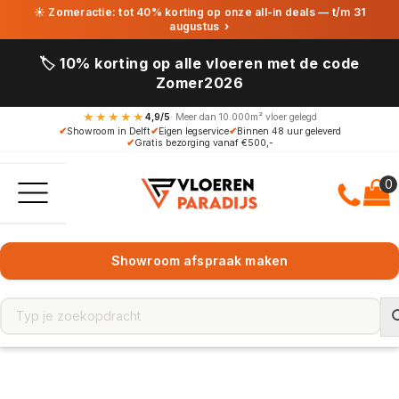
☀ Zomeractie: tot 40% korting op onze all-in deals — t/m 31
augustus
›
🏷️ 10% korting op alle vloeren met de code
Zomer2026
★★★★★
4,9/5
· Meer dan 10.000m² vloer gelegd
✔
Showroom in Delft
✔
Eigen legservice
✔
Binnen 48 uur geleverd
✔
Gratis bezorging vanaf €500,-
Showroom afspraak maken