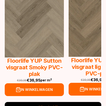
Floorlife YU
Floorlife YUP Sutton
visgraat lig
visgraat Smoky PVC-
PVC-pl
plak
€
36,95
€
36,95
2
€
39,95
per m
€
39,95
Oorspronkeli
Huidige
Oorspronkelijke
Huidige
prijs
prijs
prijs
prijs
IN WINKEL
IN WINKELWAGEN
was:
is:
was:
is:
€39,95.
€36,95.
€39,95.
€36,95.