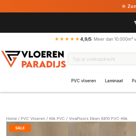
☀ Zome
★★★★★
4,9/5
· Meer dan 10.000m² 
PVC vloeren
Laminaat
P
Home
/
PVC Vloeren
/
Klik PVC
/ VivaFloors Eiken 6810 PVC-Klik
SALE