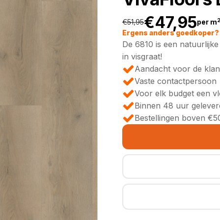
€
47,95
€
51,95
per m
Oorspronkeli
Huidige
Ergens anders goedkoper? 
De 6810 is een natuurlijke
prijs
prijs
in visgraat!
Aandacht voor de klan
was:
is:
Vaste contactpersoon
Voor elk budget een v
€51,95.
€47,95.
Binnen 48 uur gelever
Bestellingen boven €50