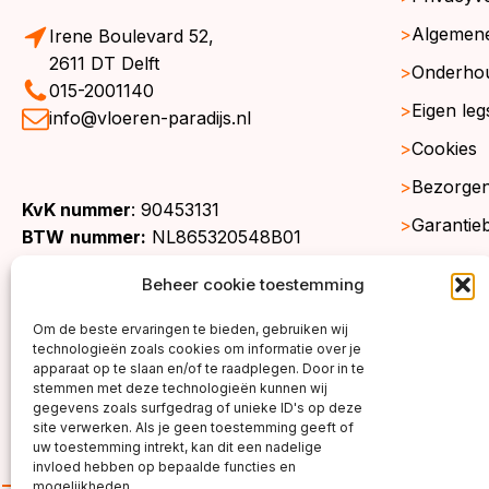
Algemen
Irene Boulevard 52,
2611 DT Delft
Onderho
015-2001140
Eigen leg
info@vloeren-paradijs.nl
Cookies
Bezorgen
KvK nummer
: 90453131
Garantie
BTW
nummer:
NL865320548B01
Retourne
Beheer cookie toestemming
Gratis st
Om de beste ervaringen te bieden, gebruiken wij
Werkgeb
technologieën zoals cookies om informatie over je
apparaat op te slaan en/of te raadplegen. Door in te
stemmen met deze technologieën kunnen wij
gegevens zoals surfgedrag of unieke ID's op deze
site verwerken. Als je geen toestemming geeft of
uw toestemming intrekt, kan dit een nadelige
invloed hebben op bepaalde functies en
mogelijkheden.