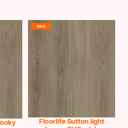
SALE
Floorlife Sutton light
Smoky