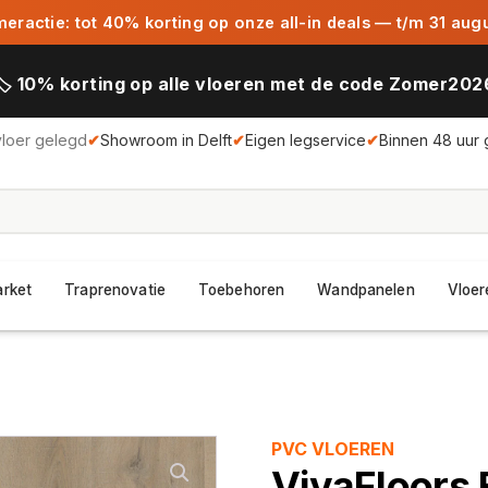
ractie: tot 40% korting op onze all-in deals — t/m 31 aug
🏷️ 10% korting op alle vloeren met de code Zomer202
vloer gelegd
✔
Showroom in Delft
✔
Eigen legservice
✔
Binnen 48 uur 
arket
Traprenovatie
Toebehoren
Wandpanelen
Vloer
PVC VLOEREN
VivaFloors 