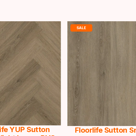
SALE
life YUP Sutton
Floorlife Sutton 