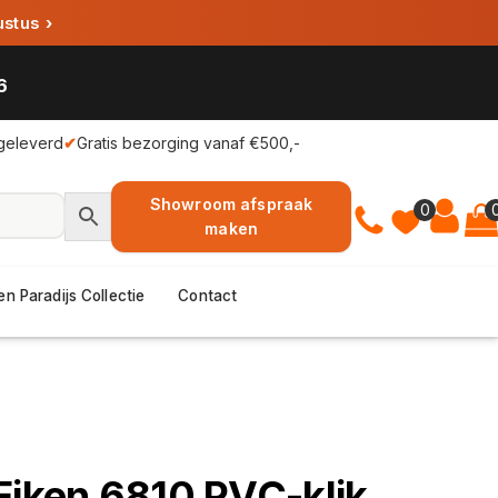
ustus
›
6
geleverd
✔
Gratis bezorging vanaf €500,-
Showroom afspraak
0
maken
en Paradijs Collectie
Contact
Eiken 6810 PVC-klik