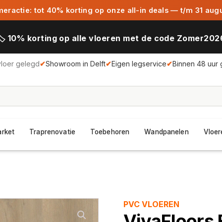
ractie: tot 40% korting op onze all-in deals — t/m 31 aug
🏷️ 10% korting op alle vloeren met de code Zomer202
vloer gelegd
✔
Showroom in Delft
✔
Eigen legservice
✔
Binnen 48 uur 
arket
Traprenovatie
Toebehoren
Wandpanelen
Vloer
PVC VLOEREN
VivaFloors