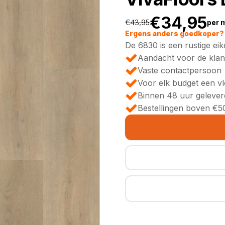
€
34,95
€
43,95
per 
Oorspronkeli
Huidige
Ergens anders goedkoper? 
De 6830 is een rustige eik
prijs
prijs
Aandacht voor de klan
Vaste contactpersoon
was:
is:
Voor elk budget een v
Binnen 48 uur gelever
€43,95.
€34,95.
Bestellingen boven €50