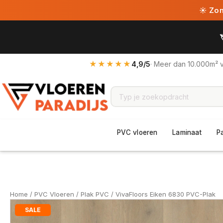
☀ Zome
★★★★★
4,9/5
· Meer dan 10.000m² 
PVC vloeren
Laminaat
P
Home
/
PVC Vloeren
/
Plak PVC
/ VivaFloors Eiken 6830 PVC-Plak
SALE