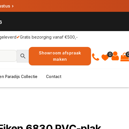
ustus
›
6
geleverd
✔
Gratis bezorging vanaf €500,-
Showroom afspraak
0
maken
en Paradijs Collectie
Contact
 Eiken 6830 PVC-plak