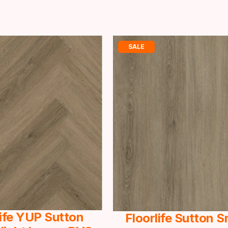
SALE
life YUP Sutton
Floorlife Sutton 