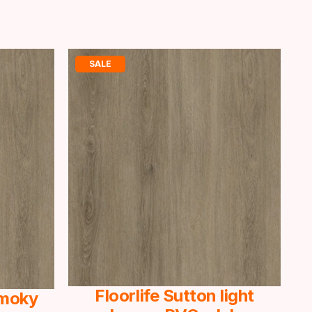
SALE
Floorlife Sutton light
Smoky