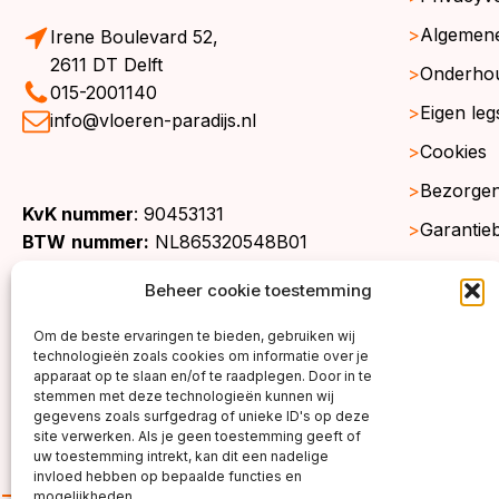
Algemen
Irene Boulevard 52,
2611 DT Delft
Onderho
015-2001140
Eigen leg
info@vloeren-paradijs.nl
Cookies
Bezorgen
KvK nummer
: 90453131
Garantie
BTW
nummer:
NL865320548B01
Retourne
Beheer cookie toestemming
Gratis st
Om de beste ervaringen te bieden, gebruiken wij
Werkgeb
technologieën zoals cookies om informatie over je
apparaat op te slaan en/of te raadplegen. Door in te
stemmen met deze technologieën kunnen wij
gegevens zoals surfgedrag of unieke ID's op deze
site verwerken. Als je geen toestemming geeft of
uw toestemming intrekt, kan dit een nadelige
invloed hebben op bepaalde functies en
mogelijkheden.