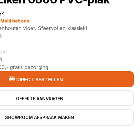
2
m
jke
Meld het ons
enhouten vloer. Sfeervol en klassiek!
t
loer
d
0,- gratis bezorging
DIRECT BESTELLEN
OFFERTE AANVRAGEN
SHOWROOM AFSPRAAK MAKEN