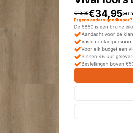
€
34,95
€
43,95
per 
Oorspronkeli
Huidige
Ergens anders goedkoper? 
De 6860 is een bruine eik
prijs
prijs
Aandacht voor de klan
Vaste contactpersoon
was:
is:
Voor elk budget een v
Binnen 48 uur gelever
€43,95.
€34,95.
Bestellingen boven €50