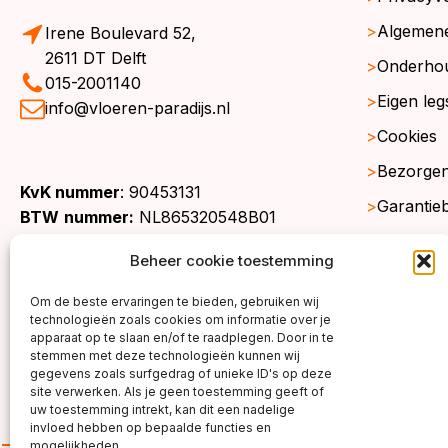
Algemen
Irene Boulevard 52,
2611 DT Delft
Onderho
015-2001140
Eigen leg
info@vloeren-paradijs.nl
Cookies
Bezorgen
KvK nummer
: 90453131
Garantie
BTW
nummer:
NL865320548B01
Retourne
Beheer cookie toestemming
Gratis st
Om de beste ervaringen te bieden, gebruiken wij
Werkgeb
technologieën zoals cookies om informatie over je
apparaat op te slaan en/of te raadplegen. Door in te
stemmen met deze technologieën kunnen wij
gegevens zoals surfgedrag of unieke ID's op deze
site verwerken. Als je geen toestemming geeft of
uw toestemming intrekt, kan dit een nadelige
invloed hebben op bepaalde functies en
mogelijkheden.