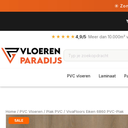
☀ Zome
★★★★★
4,9/5
· Meer dan 10.000m² 
PVC vloeren
Laminaat
P
Home
/
PVC Vloeren
/
Plak PVC
/ VivaFloors Eiken 6860 PVC-Plak
SALE