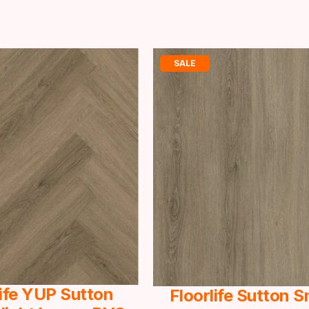
SALE
life YUP Sutton
Floorlife Sutton 