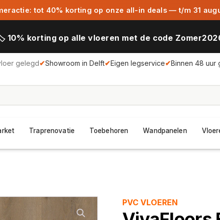
ractie: tot 40% korting op onze all-in deals — t/m 31 aug
🏷️ 10% korting op alle vloeren met de code Zomer202
vloer gelegd
✔
Showroom in Delft
✔
Eigen legservice
✔
Binnen 48 uur 
arket
Traprenovatie
Toebehoren
Wandpanelen
Vloer
PVC VLOEREN
VivaFloors