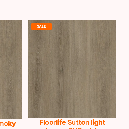
SALE
Floorlife Sutton light
Smoky