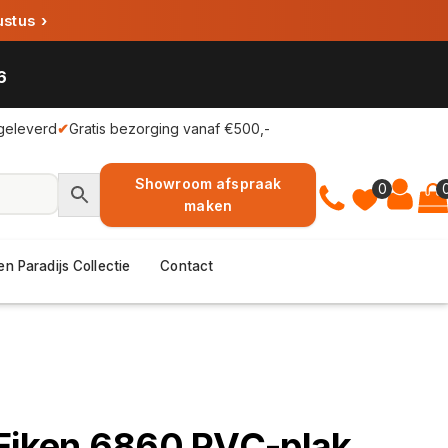
ustus
›
6
geleverd
✔
Gratis bezorging vanaf €500,-
Showroom afspraak
0
maken
en Paradijs Collectie
Contact
 Eiken 6860 PVC-plak