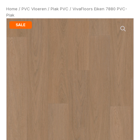
Home
/
PVC Vloeren
/
Plak PVC
/ VivaFloors Eiken 7880 PVC-
Plak
SALE