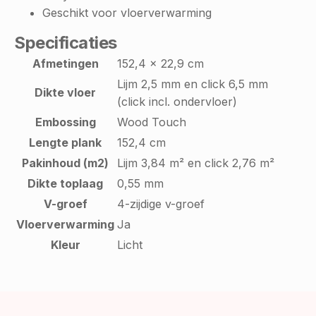
Geschikt voor vloerverwarming
Specificaties
Afmetingen
152,4 x 22,9 cm
Lijm 2,5 mm en click 6,5 mm
Dikte vloer
(click incl. ondervloer)
Embossing
Wood Touch
Lengte plank
152,4 cm
Pakinhoud (m2)
Lijm 3,84 m² en click 2,76 m²
Dikte toplaag
0,55 mm
V-groef
4-zijdige v-groef
Vloerverwarming
Ja
Kleur
Licht