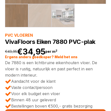
PVC VLOEREN
VivaFloors Eiken 7880 PVC-plak
€
34,95
2
€
43,95
per m
Oorspronkelijke
Huidige
Ergens anders goedkoper? Meld het ons
De 7880 is een lichtbruine eikenhouten vloer. De
prijs
prijs
vloer is rustig, natuurlijk en past perfect in een
modern interieur.
was:
is:
Aandacht voor de klant
Vaste contactpersoon
€43,95.
€34,95.
Voor elk budget een vloer
Binnen 48 uur geleverd
Bestellingen boven €500,- gratis bezorging