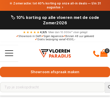
☀ Zomeractie: tot 40% korting op onze all-in deals — t/m 31
augustus
›
🏷️ 10% korting op alle vloeren met de code
Zomer2026
★★★★★
4,9/5
· Meer dan 10.000m² vloer gelegd
✔
Showroom in Delft
✔
Eigen legservice
✔
Binnen 48 uur geleverd
✔
Gratis bezorging vanaf €500,-
Showroom afspraak maken