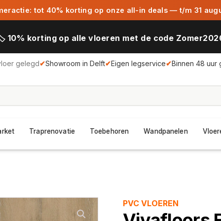
ractie: tot 40% korting op onze all-in deals — t/m 31 aug
🏷️ 10% korting op alle vloeren met de code Zomer202
vloer gelegd
✔
Showroom in Delft
✔
Eigen legservice
✔
Binnen 48 uur 
arket
Traprenovatie
Toebehoren
Wandpanelen
Vloer
PVC VLOEREN
Vivafloors 