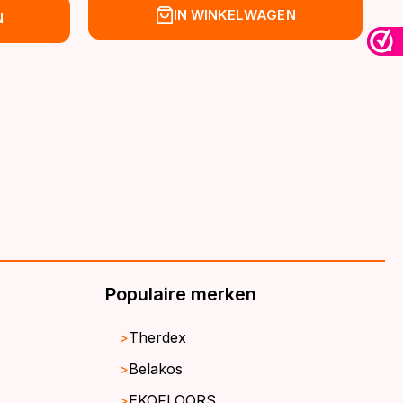
prijs
prijs
IN WINKELWAGEN
N
was:
is:
€39,95.
€32,95.
Populaire merken
Therdex
Belakos
EKOFLOORS