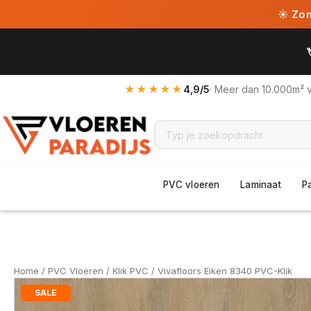
☀ Zome
★★★★★
4,9/5
· Meer dan 10.000m² 
PVC vloeren
Laminaat
P
Home
/
PVC Vloeren
/
Klik PVC
/ Vivafloors Eiken 8340 PVC-Klik
SALE