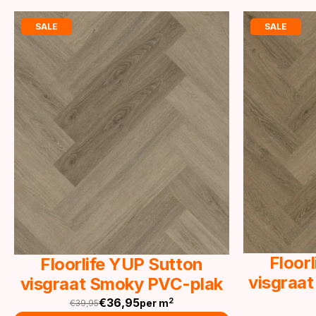
SALE
SALE
Floor
Floorlife YUP Sutton
visgraat
visgraat Smoky PVC-plak
€
36,95
2
per m
€
39,95
Oorspronkelijke
Huidige