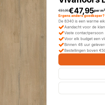
€
47,95
€
51,95
per m
Oorspronkeli
Huidige
Ergens anders goedkoper? 
De 8340 is een warme eike
prijs
prijs
Aandacht voor de klan
Vaste contactpersoon
was:
is:
Voor elk budget een v
Binnen 48 uur gelever
€51,95.
€47,95.
Bestellingen boven €50