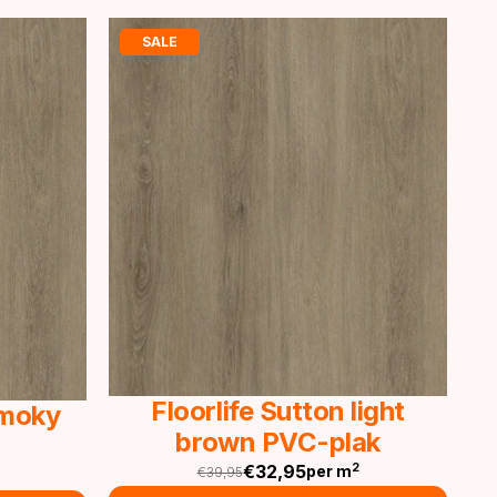
SALE
Floorlife Sutton light
Smoky
brown PVC-plak
€
32,95
2
per m
€
39,95
Oorspronkelijke
Huidige