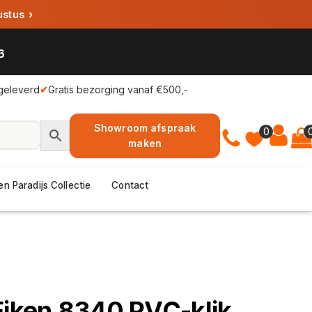
ustus
›
6
geleverd
✔
Gratis bezorging vanaf €500,-
Showroom afspraak
0
maken
en Paradijs Collectie
Contact
Eiken 8340 PVC-klik