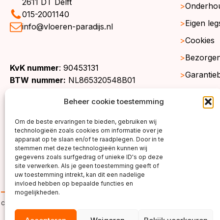
2611 DT Delft
Onderho
015-2001140
Eigen leg
info@vloeren-paradijs.nl
Cookies
Bezorgen
KvK nummer
: 90453131
Garantie
BTW
nummer:
NL865320548B01
Retourne
Beheer cookie toestemming
Gratis st
Om de beste ervaringen te bieden, gebruiken wij
Werkgeb
technologieën zoals cookies om informatie over je
apparaat op te slaan en/of te raadplegen. Door in te
stemmen met deze technologieën kunnen wij
gegevens zoals surfgedrag of unieke ID's op deze
site verwerken. Als je geen toestemming geeft of
uw toestemming intrekt, kan dit een nadelige
invloed hebben op bepaalde functies en
mogelijkheden.
copyright ©2026