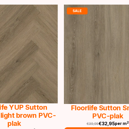
SALE
life YUP Sutton
Floorlife Sutton 
 light brown PVC-
PVC-plak
plak
€
32,95
2
per m
€
39,95
Oorspronkelijke
Huidige