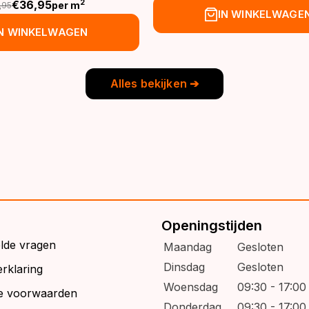
€
36,95
2
per m
,95
prijs
prijs
spronkelijke
idige
IN WINKELWAGE
was:
is:
js
js
IN WINKELWAGEN
€39,95.
€32,95.
s:
9,95.
6,95.
Alles bekijken ➔
Openingstijden
elde vragen
Maandag
Gesloten
Dinsdag
Gesloten
rklaring
Woensdag
09:30 - 17:00
e voorwaarden
Donderdag
09:30 - 17:00