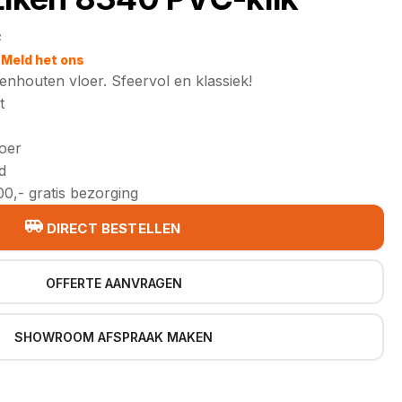
2
jke
Meld het ons
nhouten vloer. Sfeervol en klassiek!
t
loer
d
0,- gratis bezorging
DIRECT BESTELLEN
OFFERTE AANVRAGEN
SHOWROOM AFSPRAAK MAKEN