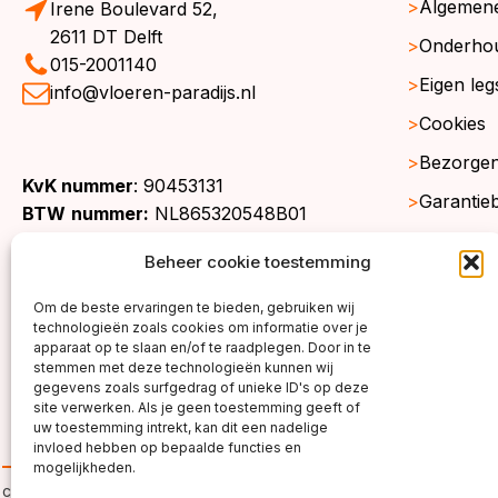
Algemen
Irene Boulevard 52,
2611 DT Delft
Onderho
015-2001140
Eigen leg
info@vloeren-paradijs.nl
Cookies
Bezorgen
KvK nummer
: 90453131
Garantie
BTW
nummer:
NL865320548B01
Retourne
Beheer cookie toestemming
Gratis st
Om de beste ervaringen te bieden, gebruiken wij
Werkgeb
technologieën zoals cookies om informatie over je
apparaat op te slaan en/of te raadplegen. Door in te
stemmen met deze technologieën kunnen wij
gegevens zoals surfgedrag of unieke ID's op deze
site verwerken. Als je geen toestemming geeft of
uw toestemming intrekt, kan dit een nadelige
invloed hebben op bepaalde functies en
mogelijkheden.
copyright ©2026