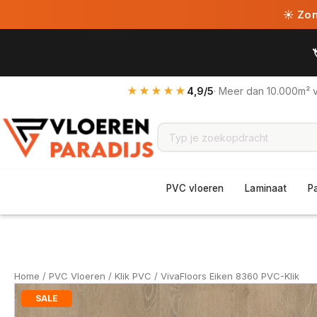
☀ Zome
★★★★★
4,9/5
· Meer dan 10.000m² 
PVC vloeren
Laminaat
P
Home
/
PVC Vloeren
/
Klik PVC
/ VivaFloors Eiken 8360 PVC-Klik
SALE