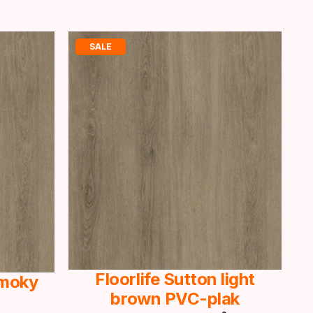
SALE
Floorlife Sutton light
Smoky
brown PVC-plak