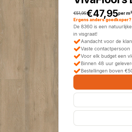
€
47,95
€
51,95
per m
Oorspronkeli
Huidige
Ergens anders goedkoper? 
De 8360 is een natuurlijke
prijs
prijs
in visgraat!
Aandacht voor de klan
was:
is:
Vaste contactpersoon
Voor elk budget een v
€51,95.
€47,95.
Binnen 48 uur gelever
Bestellingen boven €50