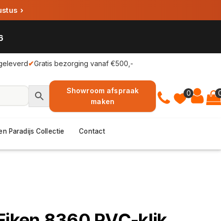
ustus
›
6
geleverd
✔
Gratis bezorging vanaf €500,-
Showroom afspraak
0
maken
en Paradijs Collectie
Contact
Eiken 8360 PVC-klik