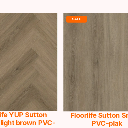
SALE
life YUP Sutton
Floorlife Sutton 
 light brown PVC-
PVC-plak