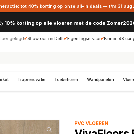
ractie: tot 40% korting op onze all-in deals — t/m 31 aug
🏷️ 10% korting op alle vloeren met de code Zomer202
vloer gelegd
✔
Showroom in Delft
✔
Eigen legservice
✔
Binnen 48 uur 
arket
Traprenovatie
Toebehoren
Wandpanelen
Vloer
PVC VLOEREN
VivaFloors 