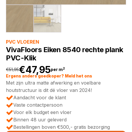
PVC VLOEREN
VivaFloors Eiken 8540 rechte plank
PVC-Klik
€
47,95
2
€
51,95
per m
Oorspronkelijke
Huidige
Ergens anders goedkoper? Meld het ons
Met zijn ultra matte afwerking en voelbare
prijs
prijs
houtstructuur is dit dé vloer van 2024!
Aandacht voor de klant
was:
is:
Vaste contactpersoon
Voor elk budget een vloer
€51,95.
€47,95.
Binnen 48 uur geleverd
Bestellingen boven €500,- gratis bezorging