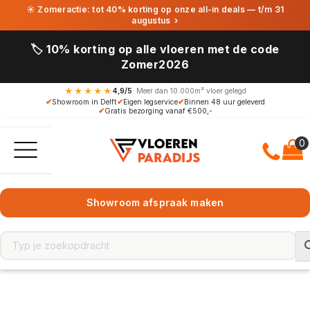
☀ Zomeractie: tot 40% korting op onze all-in deals — t/m 31
augustus
›
🏷️ 10% korting op alle vloeren met de code
Zomer2026
★★★★★
4,9/5
· Meer dan 10.000m² vloer gelegd
✔
Showroom in Delft
✔
Eigen legservice
✔
Binnen 48 uur geleverd
✔
Gratis bezorging vanaf €500,-
Showroom afspraak maken