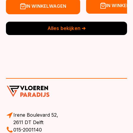
prijs
prijs
prijs
prijs
IN WINKEL
IN WINKELWAGEN
was:
is:
was:
is:
€39,95.
€36,95.
€39,95.
€36,95.
Alles bekijken ➔
Irene Boulevard 52,
2611 DT Delft
015-2001140