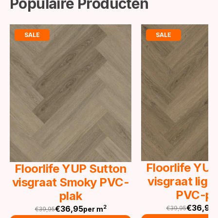
Populaire Producten
SALE
SALE
Floorlife YU
Floorlife YUP Sutton
visgraat lig
visgraat Smoky PVC-
PVC-pl
plak
€
36,95
€
36,95
2
€
39,95
per m
€
39,95
Oorspronkeli
Huidige
Oorspronkelijke
Huidige