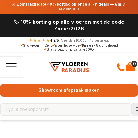
☀ Zomeractie: tot 40% korting op onze all-in deals — t/m 31
augustus
›
🏷️ 10% korting op alle vloeren met de code
Zomer2026
★★★★★
4,9/5
· Meer dan 10.000m² vloer gelegd
✔
Showroom in Delft
✔
Eigen legservice
✔
Binnen 48 uur geleverd
✔
Gratis bezorging vanaf €500,-
Showroom afspraak maken