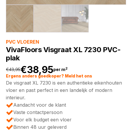
PVC VLOEREN
VivaFloors Visgraat XL 7230 PVC-
plak
€
38,95
2
€
43,95
per m
Oorspronkelijke
Huidige
Ergens anders goedkoper? Meld het ons
De visgraat XL 7230 is een authentieke eikenhouten
prijs
prijs
vloer en past perfect in een landelijk of modern
interieur.
was:
is:
Aandacht voor de klant
Vaste contactpersoon
€43,95.
€38,95.
Voor elk budget een vloer
Binnen 48 uur geleverd