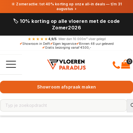
☀ Zomeractie: tot 40% korting op onze all-in deals — t/m 31
augustus
›
🏷️ 10% korting op alle vloeren met de code
Zomer2026
★★★★★
4,9/5
· Meer dan 10.000m² vloer gelegd
✔
Showroom in Delft
✔
Eigen legservice
✔
Binnen 48 uur geleverd
✔
Gratis bezorging vanaf €500,-
Showroom afspraak maken