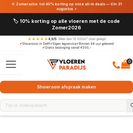
☀ Zomeractie: tot 40% korting op onze all-in deals — t/m 31
augustus
›
🏷️ 10% korting op alle vloeren met de code
Zomer2026
★★★★★
4,9/5
· Meer dan 10.000m² vloer gelegd
✔
Showroom in Delft
✔
Eigen legservice
✔
Binnen 48 uur geleverd
✔
Gratis bezorging vanaf €500,-
Showroom afspraak maken