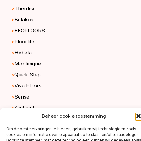
Therdex
Belakos
EKOFLOORS
Floorlife
Hebeta
Montinique
Quick Step
Viva Floors
Sense
Ambiant
Beheer cookie toestemming
Om de beste ervaringen te bieden, gebruiken wij technologieën zoals
copyright ©2026
cookies om informatie over je apparaat op te slaan en/of te raadplegen.
Door in te stemmen met deze technologieën kunnen wij gegevens zoal