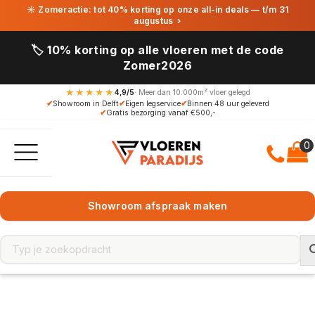
☀ Zomeractie: tot 40% korting op onze all-in deals — t/m 31
augustus
›
🏷️ 10% korting op alle vloeren met de code
Zomer2026
★★★★★
4,9/5
· Meer dan 10.000m² vloer gelegd
✔
Showroom in Delft
✔
Eigen legservice
✔
Binnen 48 uur geleverd
✔
Gratis bezorging vanaf €500,-
Showroom afspraak maken