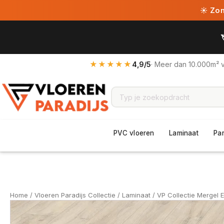
☀ Zome
★★★★★
4,9/5
· Meer dan 10.000m² 
PVC vloeren
Laminaat
Pa
Home
/
Vloeren Paradijs Collectie
/
Laminaat
/ VP Collectie Mergel 