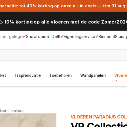
ractie: tot 40% korting op onze all-in deals — t/m 31 aug
🏷️ 10% korting op alle vloeren met de code Zomer202
vloer gelegd
✔
Showroom in Delft
✔
Eigen legservice
✔
Binnen 48 uur 
rket
Traprenovatie
Toebehoren
Wandpanelen
Vloere
Eiken Laminaat
VLOEREN PARADIJS COL
VP Collecti