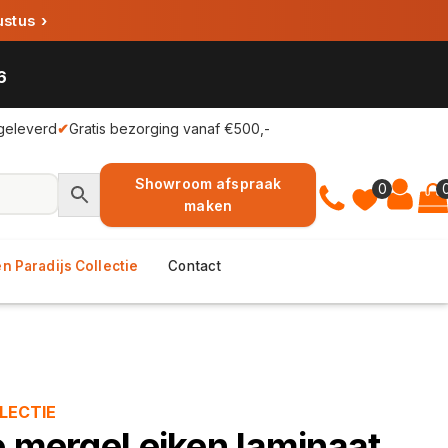
ustus
›
6
geleverd
✔
Gratis bezorging vanaf €500,-
Showroom afspraak
0
maken
n Paradijs Collectie
Contact
LECTIE
e mergel eiken laminaat