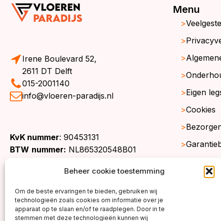
Menu
Veelgest
Privacyve
Algemen
Irene Boulevard 52,
2611 DT Delft
Onderho
015-2001140
Eigen leg
info@vloeren-paradijs.nl
Cookies
Bezorgen
KvK nummer
: 90453131
Garantie
BTW
nummer:
NL865320548B01
Retourne
Beheer cookie toestemming
Gratis st
Om de beste ervaringen te bieden, gebruiken wij
Werkgeb
technologieën zoals cookies om informatie over je
apparaat op te slaan en/of te raadplegen. Door in te
stemmen met deze technologieën kunnen wij