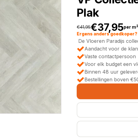
Plak
€
37,95
€
41,95
per m
Oorspronkeli
Huidige
Ergens anders goedkoper? 
De Vloeren Paradijs colle
prijs
prijs
Aandacht voor de klan
Vaste contactpersoon
was:
is:
Voor elk budget een v
Binnen 48 uur gelever
€41,95.
€37,95.
Bestellingen boven €50