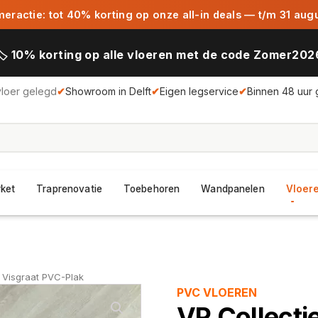
ractie: tot 40% korting op onze all-in deals — t/m 31 aug
🏷️ 10% korting op alle vloeren met de code Zomer202
vloer gelegd
✔
Showroom in Delft
✔
Eigen legservice
✔
Binnen 48 uur 
rket
Traprenovatie
Toebehoren
Wandpanelen
Vloere
 Visgraat PVC-Plak
PVC VLOEREN
VP Collecti