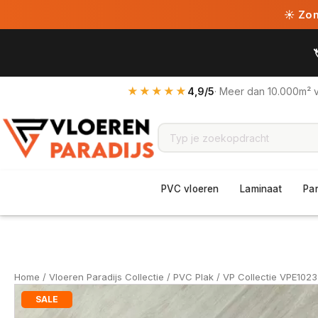
☀ Zome
★★★★★
4,9/5
· Meer dan 10.000m² 
PVC vloeren
Laminaat
Pa
Home
/
Vloeren Paradijs Collectie
/
PVC Plak
/ VP Collectie VPE1023
SALE