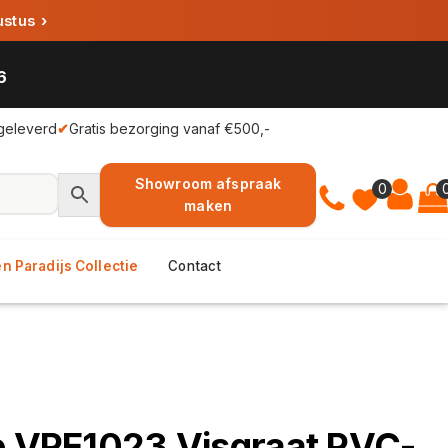
ustus
›
6
geleverd
✔
Gratis bezorging vanaf €500,-
Showroom afspraak
0
maken
n Paradijs Collectie
Contact
e VPE1023 Visgraat PVC-