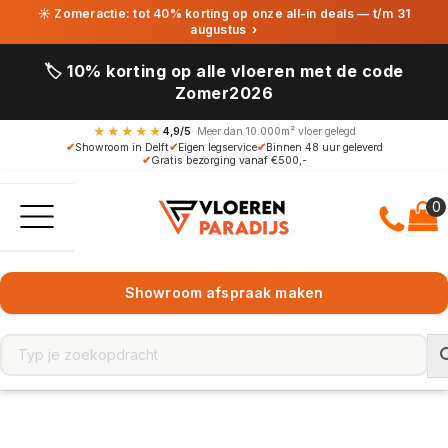
☀ Zomeractie: tot 40% korting op onze all-in deals — t/m 31
augustus
›
🏷️ 10% korting op alle vloeren met de code
Zomer2026
★★★★★
4,9/5
· Meer dan 10.000m² vloer gelegd
✔
Showroom in Delft
✔
Eigen legservice
✔
Binnen 48 uur geleverd
✔
Gratis bezorging vanaf €500,-
Showroom afspraak maken