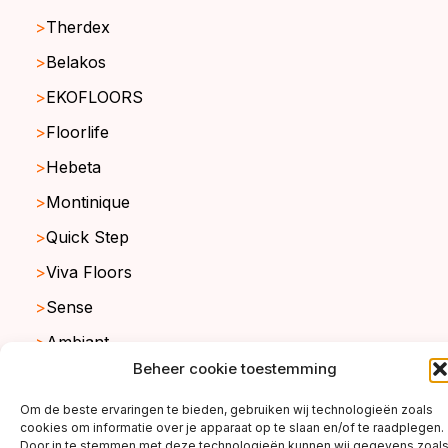
Therdex
Belakos
EKOFLOORS
Floorlife
Hebeta
Montinique
Quick Step
Viva Floors
Sense
Ambiant
Beheer cookie toestemming
Om de beste ervaringen te bieden, gebruiken wij technologieën zoals
copyright ©2026
cookies om informatie over je apparaat op te slaan en/of te raadplegen.
Door in te stemmen met deze technologieën kunnen wij gegevens zoal