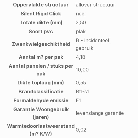
Oppervlakte structuur
allover structuur
Silent Rigid Click
nee
Totale dikte (mm)
2,50
Soort pvc
plak
B - incidenteel
Zwenkwielgeschiktheid
gebruik
Aantal m? per pak
4,18
Aantal panelen / stuks per
10,00
pak
Dikte toplaag (mm)
0,55
Brandclassificatie
Bfl-s1
Formaldehyde emissie
E1
Garantie Woongebruik
levenslange garantie
(jaren)
Warmtedoorlaatweerstand
0,02
(m? K/W)