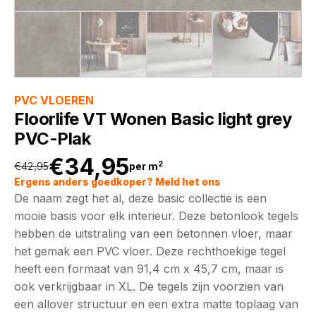
PVC VLOEREN
Floorlife VT Wonen Basic light grey
PVC-Plak
€
34,95
2
€
42,95
per m
Oorspronkelijke
Huidige
Ergens anders goedkoper? Meld het ons
De naam zegt het al, deze basic collectie is een
prijs
prijs
mooie basis voor elk interieur. Deze betonlook tegels
hebben de uitstraling van een betonnen vloer, maar
was:
is:
het gemak een PVC vloer. Deze rechthoekige tegel
heeft een formaat van 91,4 cm x 45,7 cm, maar is
€42,95.
€34,95.
ook verkrijgbaar in XL. De tegels zijn voorzien van
een allover structuur en een extra matte toplaag van