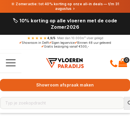
☀ Zomeractie: tot 40% korting op onze all-in deals — t/m 31
augustus
›
🏷️ 10% korting op alle vloeren met de code
Zomer2026
★★★★★
4,9/5
· Meer dan 10.000m² vloer gelegd
✔
Showroom in Delft
✔
Eigen legservice
✔
Binnen 48 uur geleverd
✔
Gratis bezorging vanaf €500,-
Showroom afspraak maken