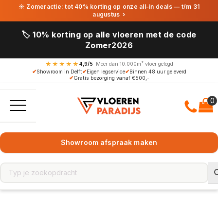
☀ Zomeractie: tot 40% korting op onze all-in deals — t/m 31
augustus
›
🏷️ 10% korting op alle vloeren met de code
Zomer2026
★★★★★
4,9/5
· Meer dan 10.000m² vloer gelegd
✔
Showroom in Delft
✔
Eigen legservice
✔
Binnen 48 uur geleverd
✔
Gratis bezorging vanaf €500,-
Showroom afspraak maken