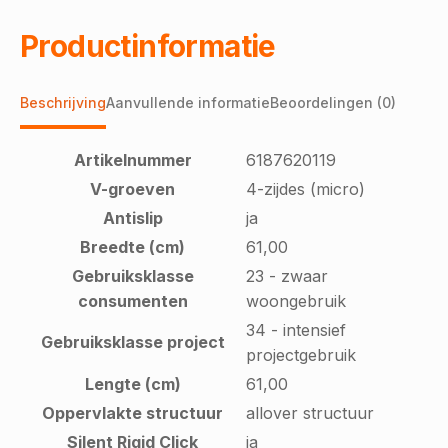
Productinformatie
Beschrijving
Aanvullende informatie
Beoordelingen (0)
Artikelnummer
6187620119
V-groeven
4-zijdes (micro)
Antislip
ja
Breedte (cm)
61,00
Gebruiksklasse
23 - zwaar
consumenten
woongebruik
34 - intensief
Gebruiksklasse project
projectgebruik
Lengte (cm)
61,00
Oppervlakte structuur
allover structuur
Silent Rigid Click
ja