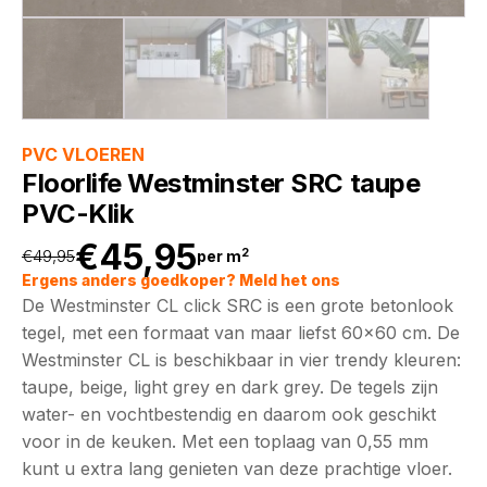
PVC VLOEREN
Floorlife Westminster SRC taupe
PVC-Klik
€
45,95
2
€
49,95
per m
Oorspronkelijke
Huidige
Ergens anders goedkoper? Meld het ons
De Westminster CL click SRC is een grote betonlook
prijs
prijs
tegel, met een formaat van maar liefst 60x60 cm. De
Westminster CL is beschikbaar in vier trendy kleuren:
was:
is:
taupe, beige, light grey en dark grey. De tegels zijn
water- en vochtbestendig en daarom ook geschikt
€49,95.
€45,95.
voor in de keuken. Met een toplaag van 0,55 mm
kunt u extra lang genieten van deze prachtige vloer.