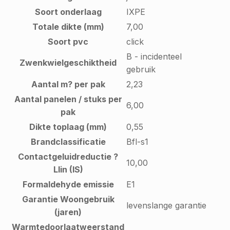
Soort onderlaag
IXPE
Totale dikte (mm)
7,00
Soort pvc
click
B - incidenteel
Zwenkwielgeschiktheid
gebruik
Aantal m? per pak
2,23
Aantal panelen / stuks per
6,00
pak
Dikte toplaag (mm)
0,55
Brandclassificatie
Bfl-s1
Contactgeluidreductie ?
10,00
Llin (IS)
Formaldehyde emissie
E1
Garantie Woongebruik
levenslange garantie
(jaren)
Warmtedoorlaatweerstand