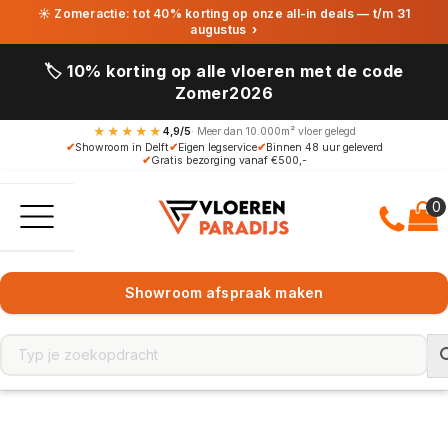
☀ Zomeractie: tot 40% korting op onze all-in deals — t/m 31
augustus
›
🏷️ 10% korting op alle vloeren met de code
Zomer2026
★★★★★
4,9/5
· Meer dan 10.000m² vloer gelegd
✔
Showroom in Delft
✔
Eigen legservice
✔
Binnen 48 uur geleverd
✔
Gratis bezorging vanaf €500,-
Showroom afspraak maken