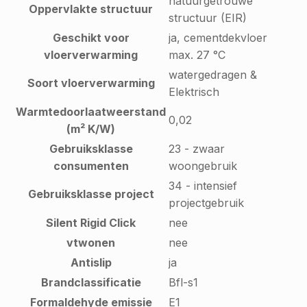
natuurgetrouwe
Oppervlakte structuur
structuur (EIR)
Geschikt voor
ja, cementdekvloer
vloerverwarming
max. 27 °C
watergedragen &
Soort vloerverwarming
Elektrisch
Warmtedoorlaatweerstand
0,02
(m² K/W)
Gebruiksklasse
23 - zwaar
consumenten
woongebruik
34 - intensief
Gebruiksklasse project
projectgebruik
Silent Rigid Click
nee
vtwonen
nee
Antislip
ja
Brandclassificatie
Bfl-s1
Formaldehyde emissie
E1