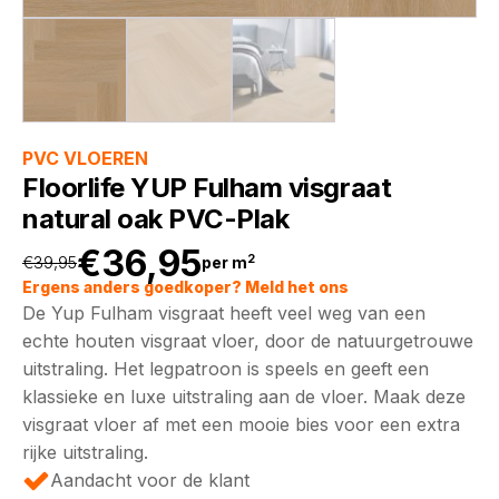
PVC VLOEREN
Floorlife YUP Fulham visgraat
natural oak PVC-Plak
€
36,95
2
€
39,95
per m
Oorspronkelijke
Huidige
Ergens anders goedkoper? Meld het ons
De Yup Fulham visgraat heeft veel weg van een
prijs
prijs
echte houten visgraat vloer, door de natuurgetrouwe
uitstraling. Het legpatroon is speels en geeft een
was:
is:
klassieke en luxe uitstraling aan de vloer. Maak deze
visgraat vloer af met een mooie bies voor een extra
€39,95.
€36,95.
rijke uitstraling.
Aandacht voor de klant