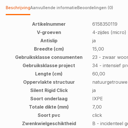
Beschrijving
Aanvullende informatie
Beoordelingen (0)
Artikelnummer
6158350119
V-groeven
4-zijdes (micro)
Antislip
ja
Breedte (cm)
15,00
Gebruiksklasse consumenten
23 - zwaar woo
Gebruiksklasse project
34 - intensief p
Lengte (cm)
60,00
Oppervlakte structuur
natuurgetrouwe 
Silent Rigid Click
ja
Soort onderlaag
IXPE
Totale dikte (mm)
7,00
Soort pvc
click
Zwenkwielgeschiktheid
B - incidenteel 