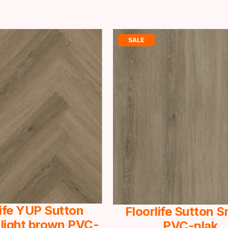
SALE
life YUP Sutton
Floorlife Sutton 
 light brown PVC-
PVC-plak