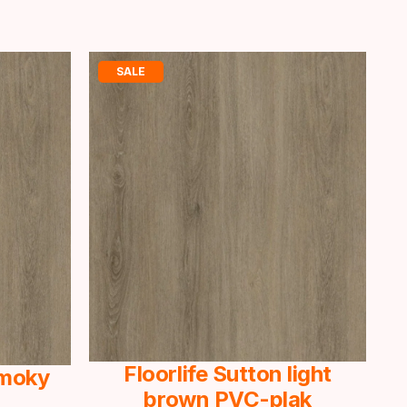
SALE
Floorlife Sutton light
Smoky
brown PVC-plak