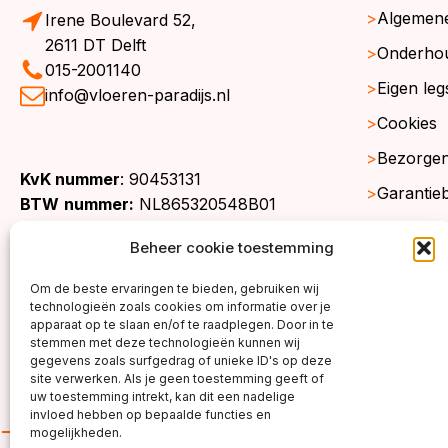
Algemen
Irene Boulevard 52,
2611 DT Delft
Onderho
015-2001140
Eigen leg
info@vloeren-paradijs.nl
Cookies
Bezorgen
KvK nummer
: 90453131
Garantie
BTW
nummer:
NL865320548B01
Retourne
Beheer cookie toestemming
Gratis st
Om de beste ervaringen te bieden, gebruiken wij
Werkgeb
technologieën zoals cookies om informatie over je
apparaat op te slaan en/of te raadplegen. Door in te
stemmen met deze technologieën kunnen wij
gegevens zoals surfgedrag of unieke ID's op deze
site verwerken. Als je geen toestemming geeft of
uw toestemming intrekt, kan dit een nadelige
invloed hebben op bepaalde functies en
mogelijkheden.