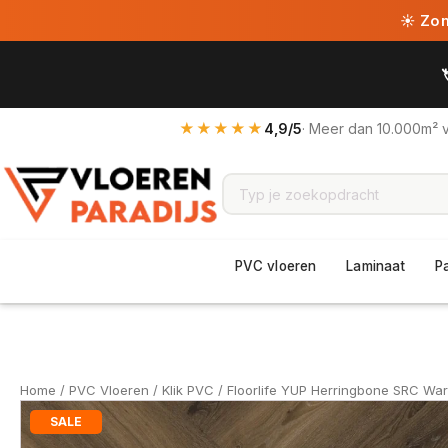
☀ Zome
★★★★★
4,9/5
· Meer dan 10.000m² 
PVC vloeren
Laminaat
P
Home
/
PVC Vloeren
/
Klik PVC
/ Floorlife YUP Herringbone SRC Wa
SALE