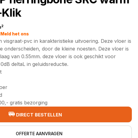
Klik
2
m
jke
Meld het ons
 visgraat-pvc in karakteristieke uitvoering. Deze vloer is
te onderscheiden, door de kleine noesten. Deze vloer is
laag van 0.55mm. deze vloer is ook geschikt voor
B deltaL in geluidsreductie.
t
loer
d
0,- gratis bezorging
DIRECT BESTELLEN
OFFERTE AANVRAGEN