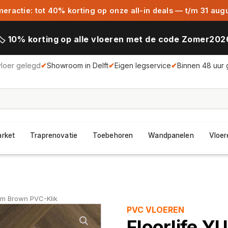
ractie: tot 40% korting op onze all-in deals — t/m 31 aug
🏷️ 10% korting op alle vloeren met de code Zomer202
vloer gelegd
✔
Showroom in Delft
✔
Eigen legservice
✔
Binnen 48 uur 
arket
Traprenovatie
Toebehoren
Wandpanelen
Vloer
rm Brown PVC-Klik
PVC VLOEREN
Floorlife 