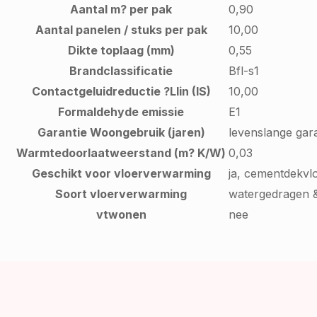
Aantal m? per pak
0,90
Aantal panelen / stuks per pak
10,00
Dikte toplaag (mm)
0,55
Brandclassificatie
Bfl-s1
Contactgeluidreductie ?Llin (IS)
10,00
Formaldehyde emissie
E1
Garantie Woongebruik (jaren)
levenslange gara
Warmtedoorlaatweerstand (m? K/W)
0,03
Geschikt voor vloerverwarming
ja, cementdekvl
Soort vloerverwarming
watergedragen &
vtwonen
nee