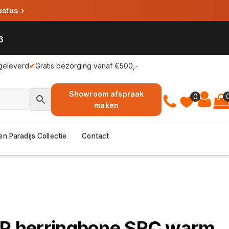
ustus
›
6
geleverd
✔
Gratis bezorging vanaf €500,-
Showroom afspraak
0
maken
en Paradijs Collectie
Contact
YUP herringbone SRC warm