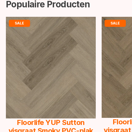
Populaire Producten
SALE
SALE
Floor
Floorlife YUP Sutton
visgraat
visgraat Smoky PVC-plak