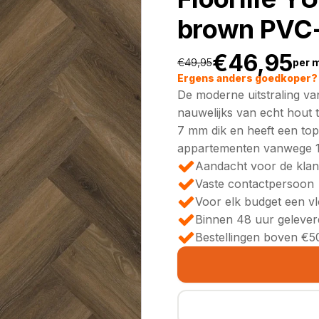
brown PVC-
€
46,95
€
49,95
per 
Oorspronkeli
Huidige
Ergens anders goedkoper? 
De moderne uitstraling van
prijs
prijs
nauwelijks van echt hout 
7 mm dik en heeft een top
was:
is:
appartementen vanwege 10d
Aandacht voor de klan
€49,95.
€46,95.
Vaste contactpersoon
Voor elk budget een v
Binnen 48 uur gelever
Bestellingen boven €50