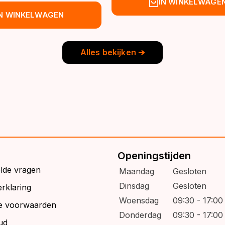
spronkelijke
idige
IN WINKELWAGE
was:
is:
js
js
IN WINKELWAGEN
€39,95.
€32,95.
s:
9,95.
6,95.
Alles bekijken ➔
Openingstijden
elde vragen
Maandag
Gesloten
Dinsdag
Gesloten
rklaring
Woensdag
09:30 - 17:00
e voorwaarden
Donderdag
09:30 - 17:00
ud