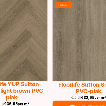
SALE
life YUP Sutton
Floorlife Sutton 
 light brown PVC-
PVC-plak
plak
€
32,95
2
per m
€
39,95
Oorspronkelijke
Huidige
€
36,95
2
per m
,95
prijs
prijs