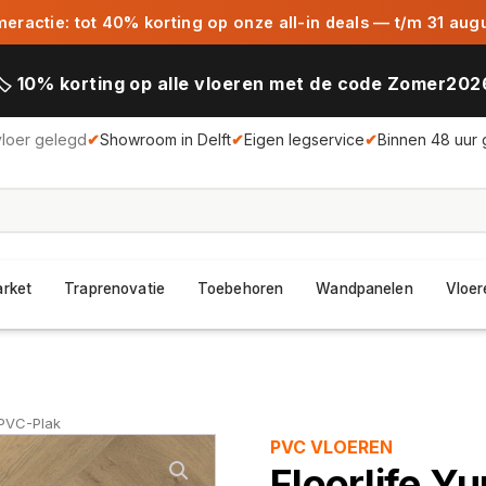
ractie: tot 40% korting op onze all-in deals — t/m 31 aug
🏷️ 10% korting op alle vloeren met de code Zomer202
vloer gelegd
✔
Showroom in Delft
✔
Eigen legservice
✔
Binnen 48 uur 
arket
Traprenovatie
Toebehoren
Wandpanelen
Vloer
 PVC-Plak
PVC VLOEREN
Floorlife Y