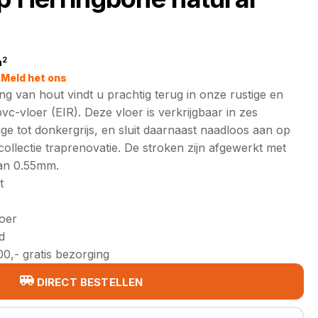
2
m
jke
Meld het ons
ing van hout vindt u prachtig terug in onze rustige en
c-vloer (EIR). Deze vloer is verkrijgbaar in zes
ge tot donkergrijs, en sluit daarnaast naadloos aan op
ollectie traprenovatie. De stroken zijn afgewerkt met
van 0.55mm.
t
loer
d
0,- gratis bezorging
DIRECT BESTELLEN