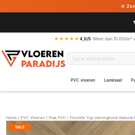
☀ Zome
★★★★★
4,9/5
· Meer dan 10.000m² 
PVC vloeren
Laminaat
P
Home
/
PVC Vloeren
/
Plak PVC
/ Floorlife Yup Herringbone Natural
SALE