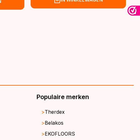
N
was:
is:
€39,95.
€32,95.
Populaire merken
Therdex
Belakos
EKOFLOORS