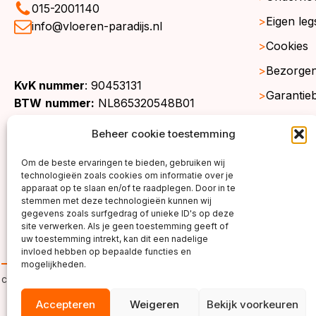
015-2001140
Eigen leg
info@vloeren-paradijs.nl
Cookies
Bezorgen
KvK nummer
: 90453131
Garantie
BTW
nummer:
NL865320548B01
Retourne
Beheer cookie toestemming
Gratis st
Om de beste ervaringen te bieden, gebruiken wij
Werkgeb
technologieën zoals cookies om informatie over je
apparaat op te slaan en/of te raadplegen. Door in te
stemmen met deze technologieën kunnen wij
gegevens zoals surfgedrag of unieke ID's op deze
site verwerken. Als je geen toestemming geeft of
uw toestemming intrekt, kan dit een nadelige
invloed hebben op bepaalde functies en
mogelijkheden.
copyright ©2026
Accepteren
Weigeren
Bekijk voorkeuren