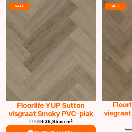
SALE
SALE
Floor
Floorlife YUP Sutton
visgraat
visgraat Smoky PVC-plak
€
36,95
2
per m
€
39,95
Oorspronkelijke
Huidige
€
39