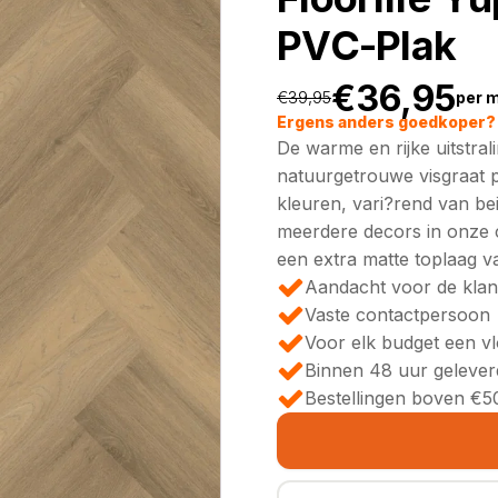
PVC-Plak
€
36,95
€
39,95
per 
Oorspronkeli
Huidige
Ergens anders goedkoper? 
De warme en rijke uitstral
prijs
prijs
natuurgetrouwe visgraat pv
kleuren, vari?rend van bei
was:
is:
meerdere decors in onze c
een extra matte toplaag 
€39,95.
€36,95.
Aandacht voor de klan
Vaste contactpersoon
Voor elk budget een v
Binnen 48 uur gelever
Bestellingen boven €50