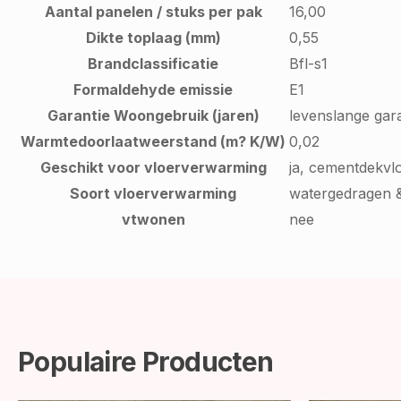
Aantal panelen / stuks per pak
16,00
Dikte toplaag (mm)
0,55
Brandclassificatie
Bfl-s1
Formaldehyde emissie
E1
Garantie Woongebruik (jaren)
levenslange gara
Warmtedoorlaatweerstand (m? K/W)
0,02
Geschikt voor vloerverwarming
ja, cementdekvl
Soort vloerverwarming
watergedragen &
vtwonen
nee
Populaire Producten