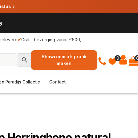
ustus
›
6
geleverd
✔
Gratis bezorging vanaf €500,-
Showroom afspraak
0
maken
en Paradijs Collectie
Contact
up Herringbone natural