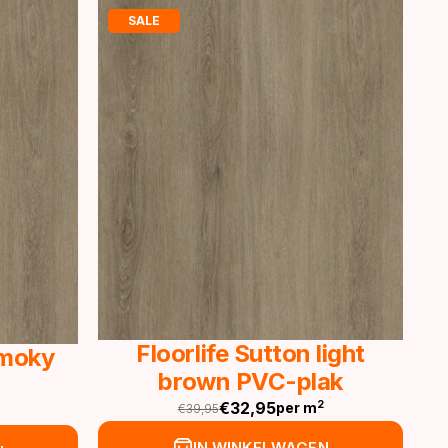
SALE
Floorlife Sutton light
Smoky
brown PVC-plak
€
32,95
2
per m
€
39,95
Oorspronkelijke
Huidige
prijs
prijs
IN WINKELWAGEN