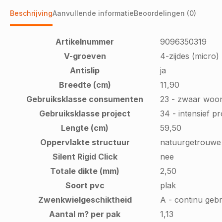
Beschrijving
Aanvullende informatie
Beoordelingen (0)
Artikelnummer
9096350319
V-groeven
4-zijdes (micro)
Antislip
ja
Breedte (cm)
11,90
Gebruiksklasse consumenten
23 - zwaar woo
Gebruiksklasse project
34 - intensief p
Lengte (cm)
59,50
Oppervlakte structuur
natuurgetrouwe 
Silent Rigid Click
nee
Totale dikte (mm)
2,50
Soort pvc
plak
Zwenkwielgeschiktheid
A - continu gebr
Aantal m? per pak
1,13