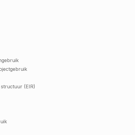
ngebruik
rojectgebruik
structuur (EIR)
uik