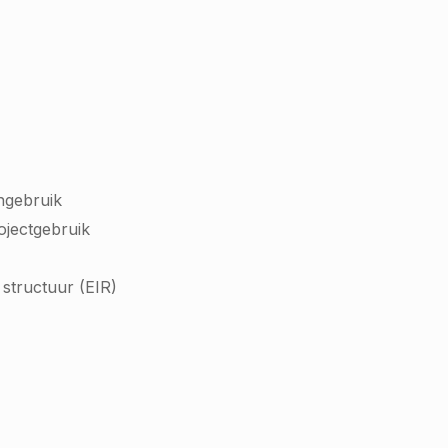
ngebruik
rojectgebruik
structuur (EIR)