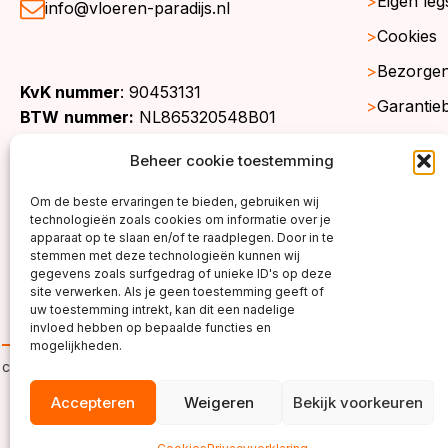
Eigen leg
info@vloeren-paradijs.nl
Cookies
Bezorgen
KvK nummer
: 90453131
Garantie
BTW
nummer:
NL865320548B01
Retourne
Beheer cookie toestemming
Gratis st
Om de beste ervaringen te bieden, gebruiken wij
Werkgeb
technologieën zoals cookies om informatie over je
apparaat op te slaan en/of te raadplegen. Door in te
stemmen met deze technologieën kunnen wij
gegevens zoals surfgedrag of unieke ID's op deze
site verwerken. Als je geen toestemming geeft of
uw toestemming intrekt, kan dit een nadelige
invloed hebben op bepaalde functies en
mogelijkheden.
copyright ©2026
Accepteren
Weigeren
Bekijk voorkeuren