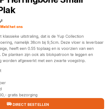
Plak
2
m
jke
Meld het ons
klassieke uitstraling, dat is de Yup Collection
oering, namelijk 38cm bij 9,5cm. Deze vloer is leverbaar
eige, heeft een 0.55 toplaag en is voorzien van een
 De planken zijn ook als blokpatroon te leggen en
g worden afgewerkt met een zwarte voegstrip.
t
loer
d
0,- gratis bezorging
DIRECT BESTELLEN