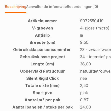
Beschrijving
Aanvullende informatie
Beoordelingen (0)
Artikelnummer
9072550419
V-groeven
4-zijdes (micro)
Antislip
ja
Breedte (cm)
9,50
Gebruiksklasse consumenten
23 - zwaar woo
Gebruiksklasse project
34 - intensief p
Lengte (cm)
38,00
Oppervlakte structuur
natuurgetrouwe 
Silent Rigid Click
nee
Totale dikte (mm)
2,50
Soort pvc
plak
Aantal m? per pak
0,87
Aantal panelen / stuks per pak
24,00