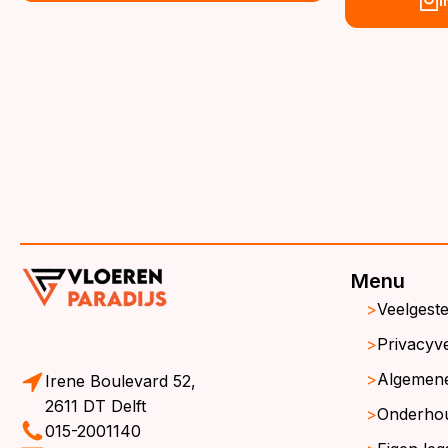
€39,95.
€36,95.
wa
is:
€3
€3
Menu
Veelgest
Privacyve
Algemen
Irene Boulevard 52,
2611 DT Delft
Onderho
015-2001140