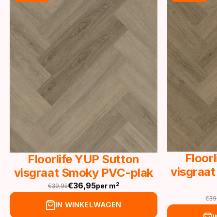
Floor
Floorlife YUP Sutton
visgraat
visgraat Smoky PVC-plak
€
36,95
2
per m
€
39,95
Oorspronkelijke
Huidige
€
39
prijs
prijs
Oor
Hu
IN WINKELWAGEN
was:
is:
pri
pri