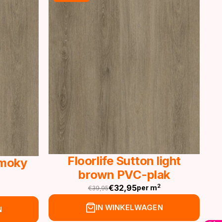
Floorlife Sutton light
Smoky
brown PVC-plak
€
32,95
2
per m
€
39,95
Oorspronkelijke
Huidige
prijs
prijs
IN WINKELWAGEN
N
was:
is: