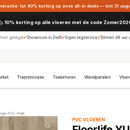
ractie: tot 40% korting op onze all-in deals — t/m 31 aug
🏷️ 10% korting op alle vloeren met de code Zomer202
vloer gelegd
✔
Showroom in Delft
✔
Eigen legservice
✔
Binnen 48 uur 
arket
Traprenovatie
Toebehoren
Wandpanelen
Vloer
eige PVC-Plak
PVC VLOEREN
Floorlife Y