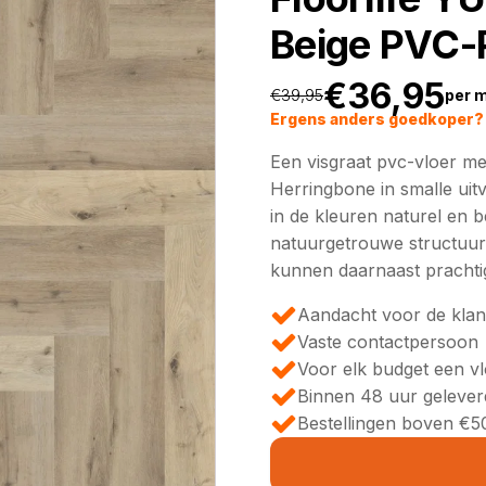
Beige PVC-
€
36,95
€
39,95
per 
Oorspronkeli
Huidige
Ergens anders goedkoper? 
Een visgraat pvc-vloer met 
prijs
prijs
Herringbone in smalle uitv
in de kleuren naturel en b
was:
is:
natuurgetrouwe structuur.
kunnen daarnaast prachti
€39,95.
€36,95.
Aandacht voor de klan
Vaste contactpersoon
Voor elk budget een v
Binnen 48 uur gelever
Bestellingen boven €50