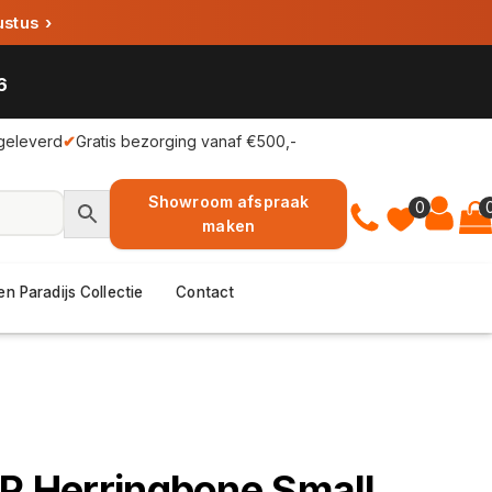
ustus
›
6
geleverd
✔
Gratis bezorging vanaf €500,-
Showroom afspraak
0
maken
en Paradijs Collectie
Contact
UP Herringbone Small