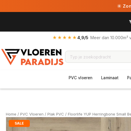
☀ Zome
★★★★★
4,9/5
· Meer dan 10.000m² 
PVC vloeren
Laminaat
P
Home
/
PVC Vloeren
/
Plak PVC
/ Floorlife YUP Herringbone Small B
SALE