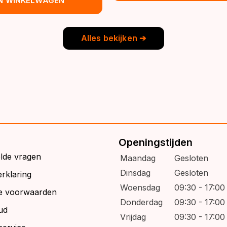
IN WINKELWAGEN
€39,95.
€32,95.
s:
9,95.
6,95.
Alles bekijken ➔
Openingstijden
elde vragen
Maandag
Gesloten
Dinsdag
Gesloten
rklaring
Woensdag
09:30 - 17:00
e voorwaarden
Donderdag
09:30 - 17:00
ud
Vrijdag
09:30 - 17:00