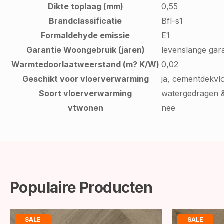
Dikte toplaag (mm)
0,55
Brandclassificatie
Bfl-s1
Formaldehyde emissie
E1
Garantie Woongebruik (jaren)
levenslange gara
Warmtedoorlaatweerstand (m? K/W)
0,02
Geschikt voor vloerverwarming
ja, cementdekvl
Soort vloerverwarming
watergedragen &
vtwonen
nee
Populaire Producten
SALE
SALE