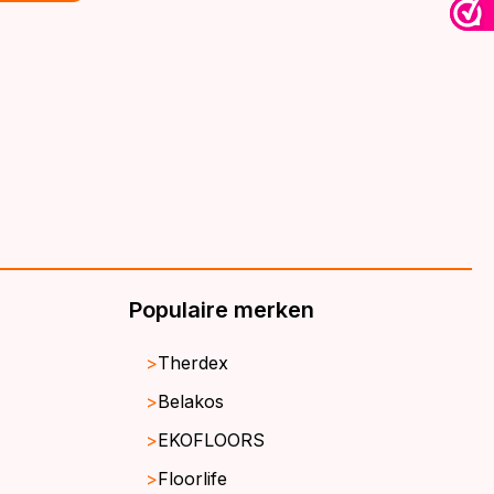
€39,95.
€32,95.
Populaire merken
Therdex
Belakos
EKOFLOORS
Floorlife