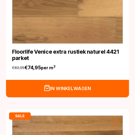
Floorlife Venice extra rustiek naturel 4421
parket
€
74,95
2
per m
€
83,95
Oorspronkelijke
Huidige
prijs
prijs
was:
is:
IN WINKELWAGEN
€83,95.
€74,95.
SALE