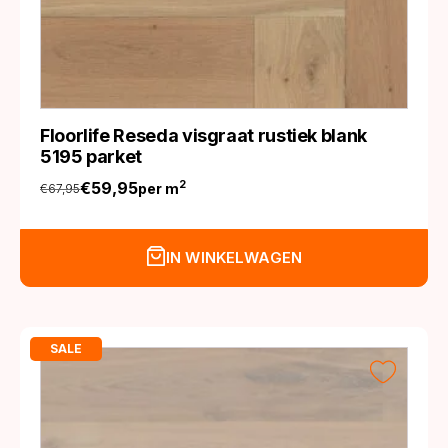
Floorlife Reseda visgraat rustiek blank
5195 parket
€
59,95
2
per m
€
67,95
Oorspronkelijke
Huidige
prijs
prijs
was:
is:
IN WINKELWAGEN
€67,95.
€59,95.
SALE