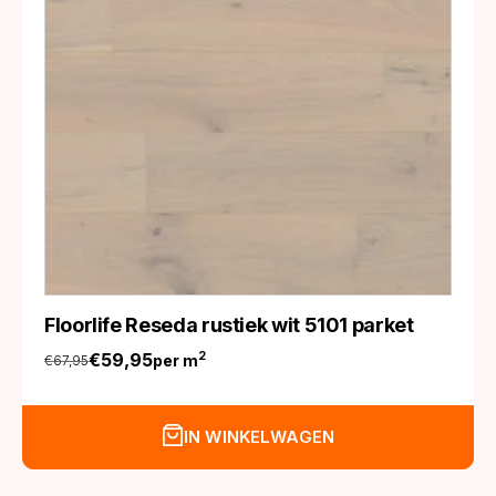
Floorlife Reseda rustiek wit 5101 parket
€
59,95
2
per m
€
67,95
Oorspronkelijke
Huidige
prijs
prijs
was:
is:
IN WINKELWAGEN
€67,95.
€59,95.