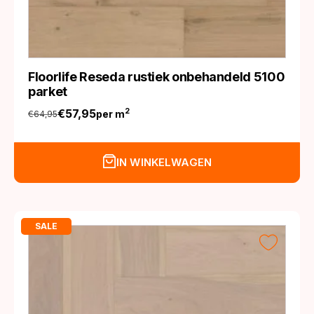
Floorlife Reseda rustiek onbehandeld 5100
parket
€
57,95
2
per m
€
64,95
Oorspronkelijke
Huidige
prijs
prijs
was:
is:
IN WINKELWAGEN
€64,95.
€57,95.
SALE