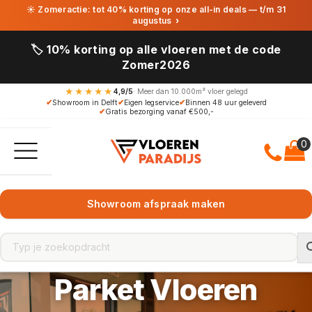
☀ Zomeractie: tot 40% korting op onze all-in deals — t/m 31
augustus
›
🏷️ 10% korting op alle vloeren met de code
Zomer2026
★★★★★
4,9/5
· Meer dan 10.000m² vloer gelegd
✔
Showroom in Delft
✔
Eigen legservice
✔
Binnen 48 uur geleverd
✔
Gratis bezorging vanaf €500,-
Showroom afspraak maken
Parket Vloeren