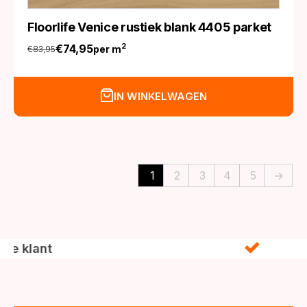
Floorlife Venice rustiek blank 4405 parket
€
74,95
2
per m
€
83,95
Oorspronkelijke
Huidige
prijs
prijs
was:
is:
IN WINKELWAGEN
€83,95.
€74,95.
1
2
3
4
5
→