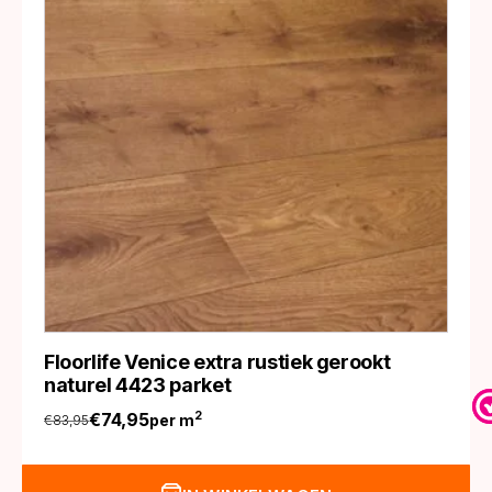
Floorlife Venice extra rustiek gerookt
naturel 4423 parket
€
74,95
2
per m
€
83,95
Oorspronkelijke
Huidige
prijs
prijs
was:
is: