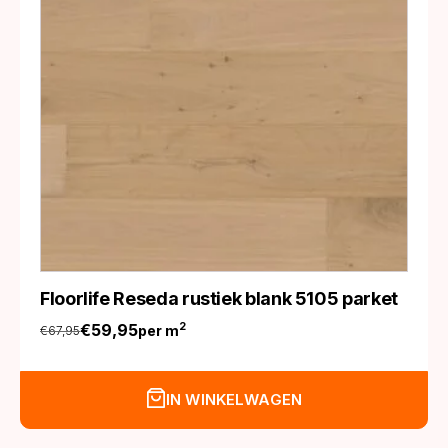
Floorlife Reseda rustiek blank 5105 parket
€
59,95
2
per m
€
67,95
Oorspronkelijke
Huidige
prijs
prijs
was:
is:
IN WINKELWAGEN
€67,95.
€59,95.