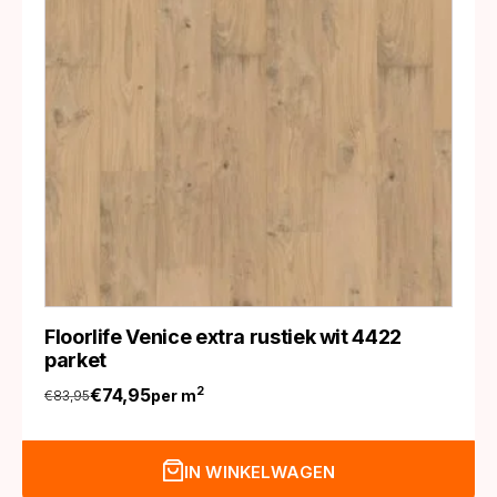
Floorlife Venice extra rustiek wit 4422
parket
€
74,95
2
per m
€
83,95
Oorspronkelijke
Huidige
prijs
prijs
was:
is:
IN WINKELWAGEN
€83,95.
€74,95.