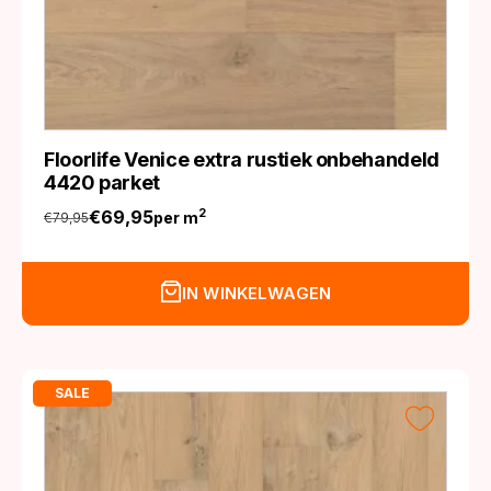
Floorlife Venice extra rustiek onbehandeld
4420 parket
€
69,95
2
per m
€
79,95
Oorspronkelijke
Huidige
prijs
prijs
was:
is:
IN WINKELWAGEN
€79,95.
€69,95.
SALE