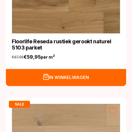
Floorlife Reseda rustiek gerookt naturel
5103 parket
€
59,95
2
per m
€
67,95
Oorspronkelijke
Huidige
prijs
prijs
was:
is:
IN WINKELWAGEN
€67,95.
€59,95.
SALE