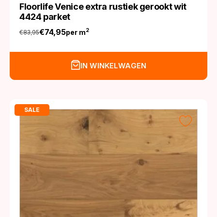
Floorlife Venice extra rustiek gerookt wit
4424 parket
€
74,95
2
per m
€
83,95
Oorspronkelijke
Huidige
prijs
prijs
was:
is:
IN WINKELWAGEN
€83,95.
€74,95.
SALE