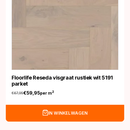
Floorlife Reseda visgraat rustiek wit 5191
parket
€
59,95
2
per m
€
67,95
Oorspronkelijke
Huidige
prijs
prijs
was:
is:
IN WINKELWAGEN
€67,95.
€59,95.