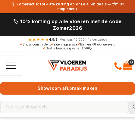
☀ Zomeractie: tot 40% korting op onze all-in deals — t/m 31
augustus
›
🏷️ 10% korting op alle vloeren met de code
Zomer2026
★★★★★
4,9/5
· Meer dan 10.000m² vloer gelegd
✔
Showroom in Delft
✔
Eigen legservice
✔
Binnen 48 uur geleverd
✔
Gratis bezorging vanaf €500,-
Showroom afspraak maken