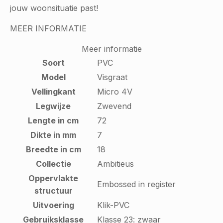
jouw woonsituatie past!
MEER INFORMATIE
Meer informatie
Soort
PVC
Model
Visgraat
Vellingkant
Micro 4V
Legwijze
Zwevend
Lengte in cm
72
Dikte in mm
7
Breedte in cm
18
Collectie
Ambitieus
Oppervlakte
Embossed in register
structuur
Uitvoering
Klik-PVC
Gebruiksklasse
Klasse 23: zwaar