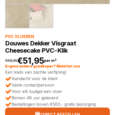
PVC VLOEREN
Douwes Dekker Visgraat
Cheesecake PVC-Klik
€
51,95
2
€
56,95
per m
Oorspronkelijke
Huidige
Ergens anders goedkoper? Meld het ons
Een toets van zachte verfijning!
prijs
prijs
Aandacht voor de klant
Vaste contactpersoon
was:
is:
Voor elk budget een vloer
Binnen 48 uur geleverd
€56,95.
€51,95.
Bestellingen boven €500,- gratis bezorging
DIRECT BESTELLEN