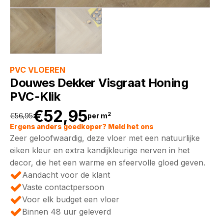
PVC VLOEREN
Douwes Dekker Visgraat Honing
PVC-Klik
€
52,95
2
€
56,95
per m
Oorspronkelijke
Huidige
Ergens anders goedkoper? Meld het ons
Zeer geloofwaardig, deze vloer met een natuurlijke
prijs
prijs
eiken kleur en extra kandijkleurige nerven in het
decor, die het een warme en sfeervolle gloed geven.
was:
is:
Aandacht voor de klant
Vaste contactpersoon
€56,95.
€52,95.
Voor elk budget een vloer
Binnen 48 uur geleverd