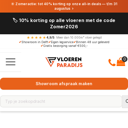
☀ Zomeractie: tot 40% korting op onze all-in deals — t/m 31
augustus
›
🏷️ 10% korting op alle vloeren met de code
Zomer2026
★★★★★
4,9/5
· Meer dan 10.000m² vloer gelegd
✔
Showroom in Delft
✔
Eigen legservice
✔
Binnen 48 uur geleverd
✔
Gratis bezorging vanaf €500,-
Showroom afspraak maken