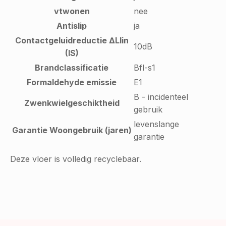
vtwonen
nee
Antislip
ja
Contactgeluidreductie ∆Llin
10dB
(IS)
Brandclassificatie
Bfl-s1
Formaldehyde emissie
E1
B - incidenteel
Zwenkwielgeschiktheid
gebruik
levenslange
Garantie Woongebruik (jaren)
garantie
Deze vloer is volledig recyclebaar.