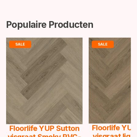
Populaire Producten
SALE
SALE
Floorlife YU
Floorlife YUP Sutton
visgraat lig
visgraat Smoky PVC-