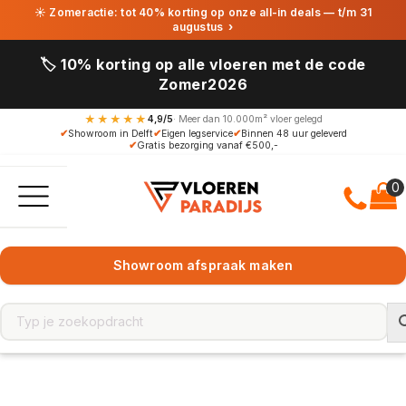
☀ Zomeractie: tot 40% korting op onze all-in deals — t/m 31
augustus
›
🏷️ 10% korting op alle vloeren met de code
Zomer2026
★★★★★
4,9/5
· Meer dan 10.000m² vloer gelegd
✔
Showroom in Delft
✔
Eigen legservice
✔
Binnen 48 uur geleverd
✔
Gratis bezorging vanaf €500,-
Showroom afspraak maken