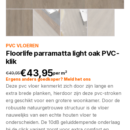
PVC VLOEREN
Floorlife parramatta light oak PVC-
klik
€
43,95
2
€
49,95
per m
Oorspronkelijke
Huidige
Ergens anders goedkoper? Meld het ons
Deze pvc vloer kenmerkt zich door zijn lange en
prijs
prijs
extra brede planken, hierdoor zijn deze pvc-stroken
erg geschikt voor een grotere woonkamer. Door de
was:
is:
robuuste natuurgetrouwe structuur is de vloer
nauwelijks van een echte houten vloer te
€49,95.
€43,95.
onderscheiden. De 10dB geluiddempende onderlaag
bij de click variant zorgt voor extra comfort en