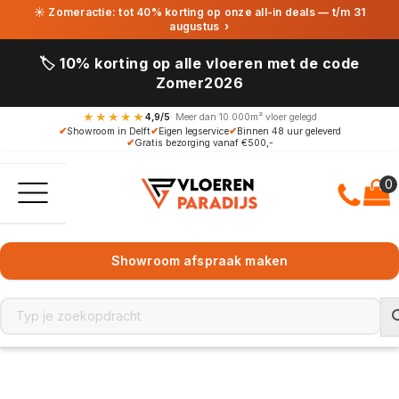
☀ Zomeractie: tot 40% korting op onze all-in deals — t/m 31
augustus
›
🏷️ 10% korting op alle vloeren met de code
Zomer2026
★★★★★
4,9/5
· Meer dan 10.000m² vloer gelegd
✔
Showroom in Delft
✔
Eigen legservice
✔
Binnen 48 uur geleverd
✔
Gratis bezorging vanaf €500,-
Showroom afspraak maken