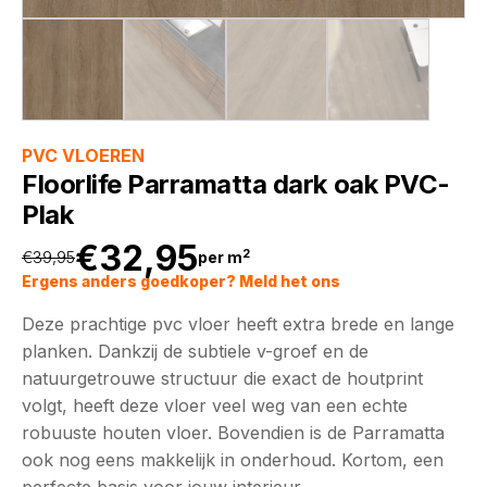
PVC VLOEREN
Floorlife Parramatta dark oak PVC-
Plak
€
32,95
2
€
39,95
per m
Oorspronkelijke
Huidige
Ergens anders goedkoper? Meld het ons
Deze prachtige pvc vloer heeft extra brede en lange
prijs
prijs
planken. Dankzij de subtiele v-groef en de
natuurgetrouwe structuur die exact de houtprint
was:
is:
volgt, heeft deze vloer veel weg van een echte
robuuste houten vloer. Bovendien is de Parramatta
€39,95.
€32,95.
ook nog eens makkelijk in onderhoud. Kortom, een
perfecte basis voor jouw interieur.