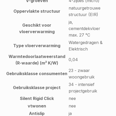
V-groeven
4-zijdes (micro)
natuurgetrouwe
Oppervlakte structuur
structuur (EIR)
ja,
Geschikt voor
cementdekvloer
vloerverwarming
max. 27 °C
Watergedragen &
Type vloerverwarming
Elektrisch
Warmtedoorlaatweerstand
0,04
(R-waarde) (m² K/W)
23 - zwaar
Gebruiksklasse consumenten
woongebruik
34 - intensief
Gebruiksklasse project
projectgebruik
Silent Rigid Click
nee
vtwonen
nee
Antislip
ja