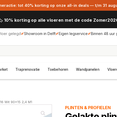
ractie: tot 40% korting op onze all-in deals — t/m 31 aug
🏷️ 10% korting op alle vloeren met de code Zomer202
vloer gelegd
✔
Showroom in Delft
✔
Eigen legservice
✔
Binnen 48 uur 
arket
Traprenovatie
Toebehoren
Wandpanelen
Vloer
16 Wit 90x15 2,4 M1
PLINTEN & PROFIELEN
Gelakte pli