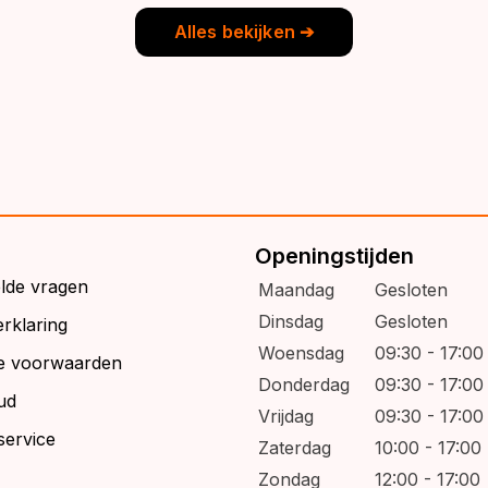
9,95.
6,95.
Alles bekijken ➔
Openingstijden
elde vragen
Maandag
Gesloten
Dinsdag
Gesloten
rklaring
Woensdag
09:30 - 17:00
e voorwaarden
Donderdag
09:30 - 17:00
ud
Vrijdag
09:30 - 17:00
service
Zaterdag
10:00 - 17:00
Zondag
12:00 - 17:00