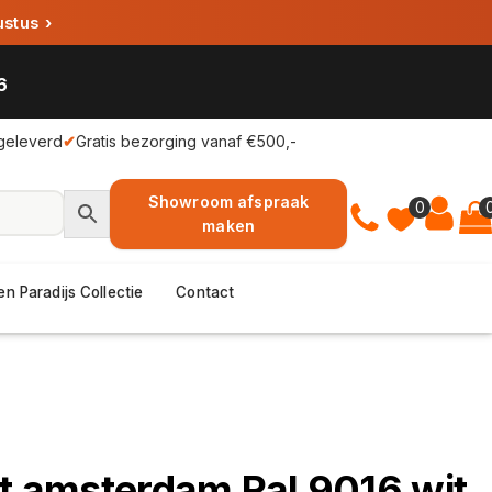
ustus
›
6
geleverd
✔
Gratis bezorging vanaf €500,-
Showroom afspraak
0
maken
en Paradijs Collectie
Contact
nt amsterdam Ral 9016 wit