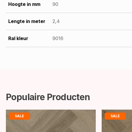
Hoogte in mm
90
Lengte in meter
2,4
Ral kleur
9016
Populaire Producten
SALE
SALE