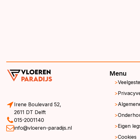
€3
€3
Menu
Veelgest
Privacyve
Algemen
Irene Boulevard 52,
2611 DT Delft
Onderho
015-2001140
Eigen leg
info@vloeren-paradijs.nl
Cookies