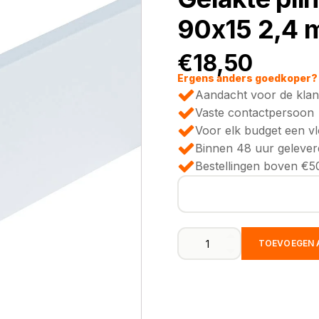
90x15 2,4 
€
18,50
Ergens anders goedkoper? 
Aandacht voor de klan
Vaste contactpersoon
Voor elk budget een v
Binnen 48 uur gelever
Bestellingen boven €50
Gelakte
TOEVOEGEN 
plint
amsterdam
Ral
9016
wit