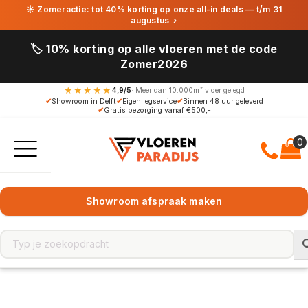
☀ Zomeractie: tot 40% korting op onze all-in deals — t/m 31
augustus
›
🏷️ 10% korting op alle vloeren met de code
Zomer2026
★★★★★
4,9/5
· Meer dan 10.000m² vloer gelegd
✔
Showroom in Delft
✔
Eigen legservice
✔
Binnen 48 uur geleverd
✔
Gratis bezorging vanaf €500,-
Showroom afspraak maken