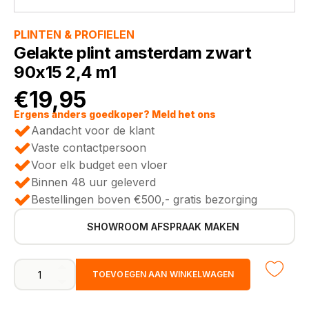
PLINTEN & PROFIELEN
Gelakte plint amsterdam zwart
90x15 2,4 m1
€
19,95
Ergens anders goedkoper? Meld het ons
Aandacht voor de klant
Vaste contactpersoon
Voor elk budget een vloer
Binnen 48 uur geleverd
Bestellingen boven €500,- gratis bezorging
SHOWROOM AFSPRAAK MAKEN
Gelakte
TOEVOEGEN AAN WINKELWAGEN
plint
amsterdam