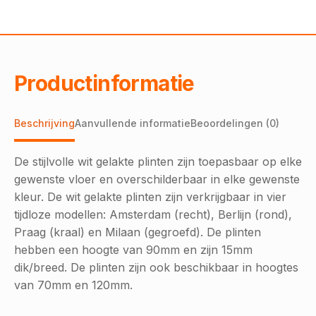
zwart
90x15
2,4
m1
aantal
Productinformatie
Beschrijving
Aanvullende informatie
Beoordelingen (0)
De stijlvolle wit gelakte plinten zijn toepasbaar op elke
gewenste vloer en overschilderbaar in elke gewenste
kleur. De wit gelakte plinten zijn verkrijgbaar in vier
tijdloze modellen: Amsterdam (recht), Berlijn (rond),
Praag (kraal) en Milaan (gegroefd). De plinten
hebben een hoogte van 90mm en zijn 15mm
dik/breed. De plinten zijn ook beschikbaar in hoogtes
van 70mm en 120mm.