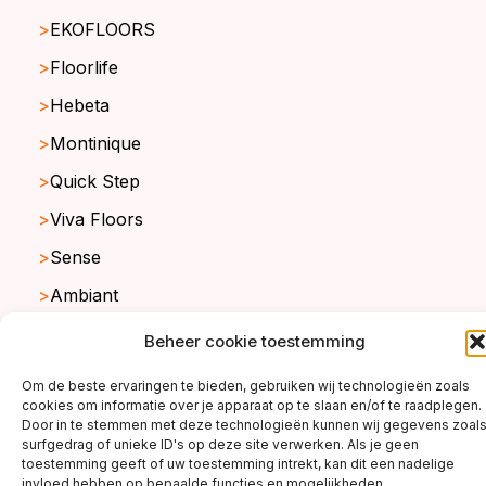
EKOFLOORS
Floorlife
Hebeta
Montinique
Quick Step
Viva Floors
Sense
Ambiant
Beheer cookie toestemming
copyright ©2026
Om de beste ervaringen te bieden, gebruiken wij technologieën zoals
cookies om informatie over je apparaat op te slaan en/of te raadplegen.
Door in te stemmen met deze technologieën kunnen wij gegevens zoal
surfgedrag of unieke ID's op deze site verwerken. Als je geen
toestemming geeft of uw toestemming intrekt, kan dit een nadelige
invloed hebben op bepaalde functies en mogelijkheden.