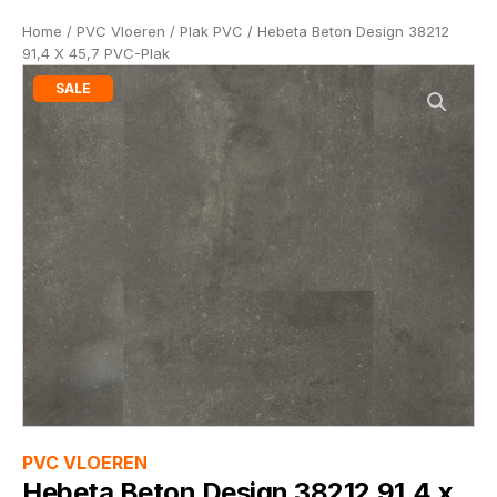
Home
/
PVC Vloeren
/
Plak PVC
/ Hebeta Beton Design 38212
91,4 X 45,7 PVC-Plak
SALE
PVC VLOEREN
Hebeta Beton Design 38212 91,4 x