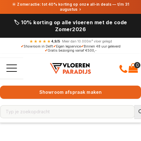
☀ Zomeractie: tot 40% korting op onze all-in deals — t/m 31
augustus
›
🏷️ 10% korting op alle vloeren met de code
Zomer2026
★★★★★
4,9/5
· Meer dan 10.000m² vloer gelegd
✔
Showroom in Delft
✔
Eigen legservice
✔
Binnen 48 uur geleverd
✔
Gratis bezorging vanaf €500,-
Showroom afspraak maken