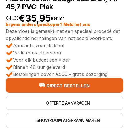
45,7 PVC-Plak
€
35,95
2
€
41,95
per m
Oorspronkelijke
Huidige
Ergens anders goedkoper? Meld het ons
Deze vloer is gemaakt met een speciaal procedé dat
prijs
prijs
opvallende herhalingen van het beeld voorkomt.
Aandacht voor de klant
was:
is:
Vaste contactpersoon
Voor elk budget een vloer
€41,95.
€35,95.
Binnen 48 uur geleverd
Bestellingen boven €500,- gratis bezorging
DIRECT BESTELLEN
OFFERTE AANVRAGEN
SHOWROOM AFSPRAAK MAKEN