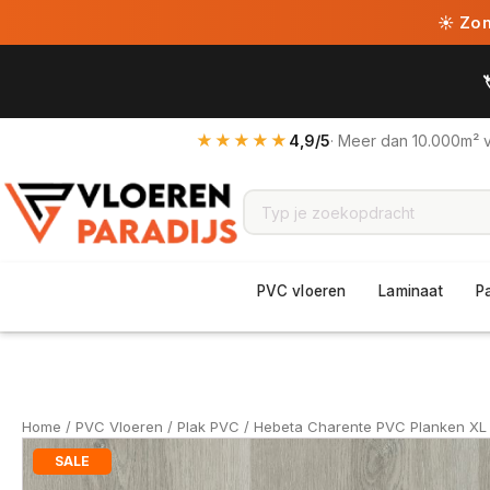
☀ Zome
★★★★★
4,9/5
· Meer dan 10.000m² 
PVC vloeren
Laminaat
P
Home
/
PVC Vloeren
/
Plak PVC
/ Hebeta Charente PVC Planken XL
SALE