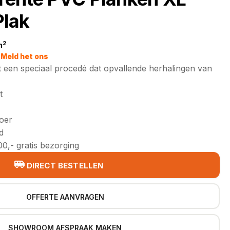
lak
2
m
jke
Meld het ons
 een speciaal procedé dat opvallende herhalingen van
t
loer
d
0,- gratis bezorging
DIRECT BESTELLEN
OFFERTE AANVRAGEN
SHOWROOM AFSPRAAK MAKEN