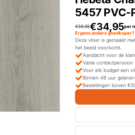
5457 PVC-P
€
34,95
€
39,95
per 
Oorspronkeli
Huidige
Ergens anders goedkoper? 
Deze vloer is gemaakt met
prijs
prijs
het beeld voorkomt.
Aandacht voor de klan
was:
is:
Vaste contactpersoon
Voor elk budget een v
€39,95.
€34,95.
Binnen 48 uur gelever
Bestellingen boven €50