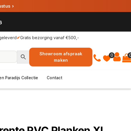
ustus
›
6
geleverd
✔
Gratis bezorging vanaf €500,-
Showroom afspraak
0
maken
en Paradijs Collectie
Contact
rente PVC Planken XL