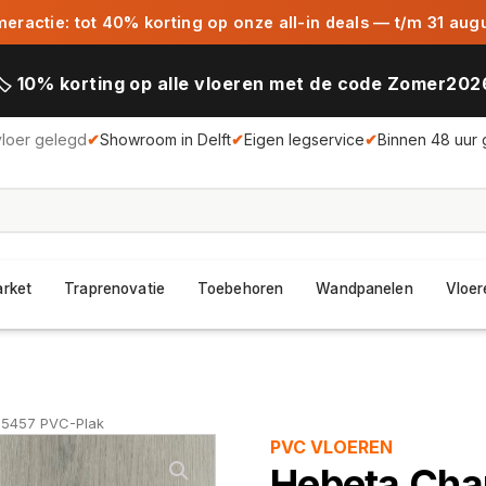
ractie: tot 40% korting op onze all-in deals — t/m 31 aug
🏷️ 10% korting op alle vloeren met de code Zomer202
vloer gelegd
✔
Showroom in Delft
✔
Eigen legservice
✔
Binnen 48 uur 
arket
Traprenovatie
Toebehoren
Wandpanelen
Vloer
 5457 PVC-Plak
PVC VLOEREN
Hebeta Cha