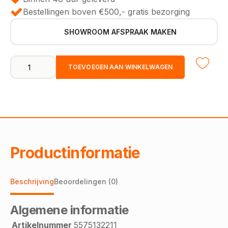
Bestellingen boven €500,- gratis bezorging
SHOWROOM AFSPRAAK MAKEN
Hoekprofiel
TOEVOEGEN AAN WINKELWAGEN
zelfklevend
zand
10mm
x
25mm
x
1000mm
aantal
Productinformatie
Beschrijving
Beoordelingen (0)
Algemene informatie
Artikelnummer
5575132211