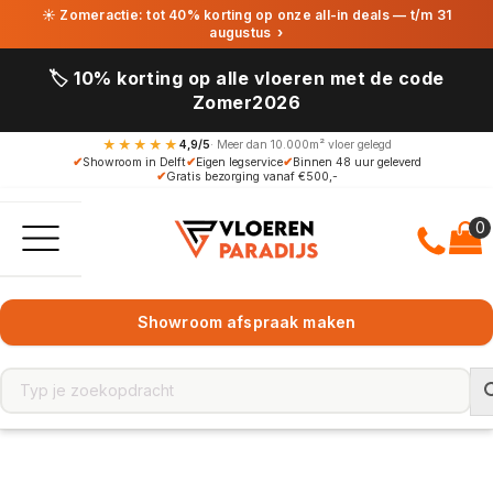
☀ Zomeractie: tot 40% korting op onze all-in deals — t/m 31
augustus
›
🏷️ 10% korting op alle vloeren met de code
Zomer2026
★★★★★
4,9/5
· Meer dan 10.000m² vloer gelegd
✔
Showroom in Delft
✔
Eigen legservice
✔
Binnen 48 uur geleverd
✔
Gratis bezorging vanaf €500,-
Showroom afspraak maken