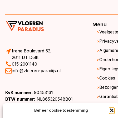
Menu
Veelgest
Privacyve
Algemen
Irene Boulevard 52,
2611 DT Delft
Onderho
015-2001140
Eigen leg
info@vloeren-paradijs.nl
Cookies
Bezorgen
KvK nummer
: 90453131
Garantie
BTW
nummer:
NL865320548B01
Retourne
Beheer cookie toestemming
Gratis st