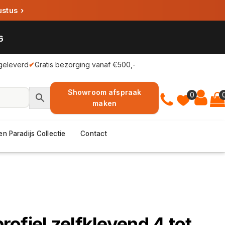
ustus
›
6
geleverd
✔
Gratis bezorging vanaf €500,-
Showroom afspraak
0
maken
en Paradijs Collectie
Contact
ofiel zelfklevend 4 tot