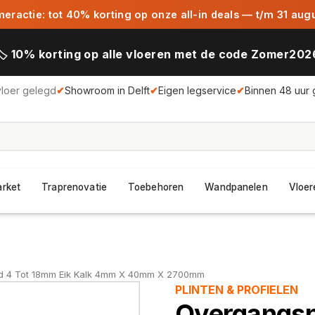
ractie: tot 40% korting op onze all-in deals — t/m 31 aug
🏷️ 10% korting op alle vloeren met de code Zomer202
vloer gelegd
✔
Showroom in Delft
✔
Eigen legservice
✔
Binnen 48 uur 
arket
Traprenovatie
Toebehoren
Wandpanelen
Vloer
nd 4 Tot 18mm Eik Kalk 4mm X 40mm X 2700mm
PLINTEN & PROFIELEN
Overgangspr