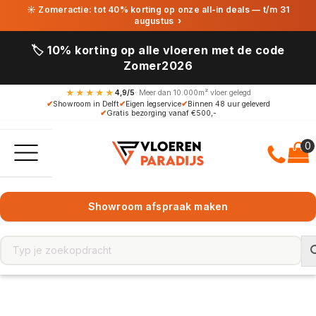
☀ Zomeractie: tot 40% korting op onze all-in deals — t/m 31
augustus
›
🏷️ 10% korting op alle vloeren met de code
Zomer2026
★★★★★
4,9/5
· Meer dan 10.000m² vloer gelegd
✔
Showroom in Delft
✔
Eigen legservice
✔
Binnen 48 uur geleverd
✔
Gratis bezorging vanaf €500,-
Showroom afspraak maken