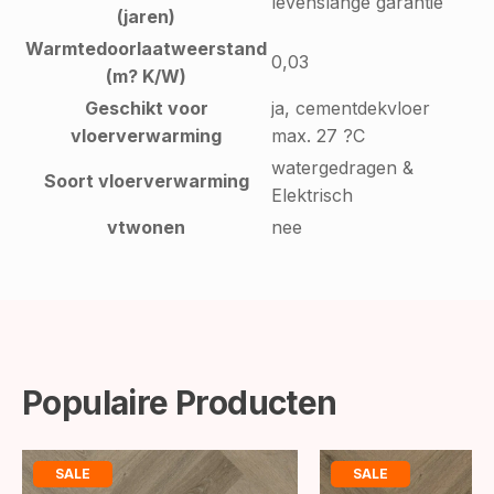
levenslange garantie
(jaren)
Warmtedoorlaatweerstand
0,03
(m? K/W)
Geschikt voor
ja, cementdekvloer
vloerverwarming
max. 27 ?C
watergedragen &
Soort vloerverwarming
Elektrisch
vtwonen
nee
Populaire Producten
SALE
SALE