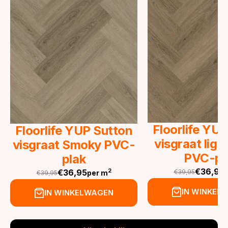
Floorlife YU
Floorlife YUP Sutton
visgraat lig
visgraat Smoky PVC-
PVC-pl
plak
€
36,95
€
36,95
2
€
39,95
per m
€
39,95
Oorspronkeli
Huidige
Oorspronkelijke
Huidige
prijs
prijs
prijs
prijs
IN WINKEL
IN WINKELWAGEN
was:
is:
was:
is:
€39,95.
€36,95.
€39,95.
€36,95.