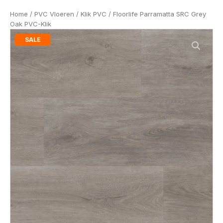
Home
/
PVC Vloeren
/
Klik PVC
/ Floorlife Parramatta SRC Grey
Oak PVC-Klik
SALE