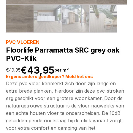
PVC VLOEREN
Floorlife Parramatta SRC grey oak
PVC-Klik
€
43,95
2
€
49,95
per m
Oorspronkelijke
Huidige
Ergens anders goedkoper? Meld het ons
Deze pvc vloer kenmerkt zich door zijn lange en
prijs
prijs
extra brede planken, hierdoor zijn deze pvc-stroken
erg geschikt voor een grotere woonkamer. Door de
was:
is:
natuurgetrouwe structuur is de vloer nauwelijks van
een echte houten vloer te onderscheiden. De 10dB
€49,95.
€43,95.
geluiddempende onderlaag bij de click variant zorgt
voor extra comfort en demping van het