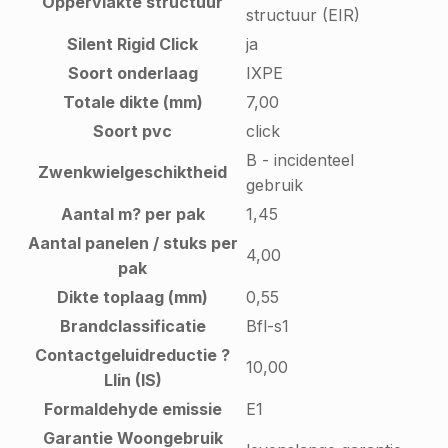
Oppervlakte structuur
structuur (EIR)
Silent Rigid Click
ja
Soort onderlaag
IXPE
Totale dikte (mm)
7,00
Soort pvc
click
B - incidenteel
Zwenkwielgeschiktheid
gebruik
Aantal m? per pak
1,45
Aantal panelen / stuks per
4,00
pak
Dikte toplaag (mm)
0,55
Brandclassificatie
Bfl-s1
Contactgeluidreductie ?
10,00
Llin (IS)
Formaldehyde emissie
E1
Garantie Woongebruik