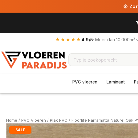
☀ Zome
★★★★★
4,9/5
· Meer dan 10.000m² 
PVC vloeren
Laminaat
P
Home
/
PVC Vloeren
/
Plak PVC
/ Floorlife Parramatta Naturel Oak 
SALE