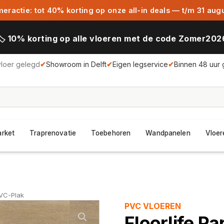
ractie: tot 40% korting op onze all-in deals — t/m 31 aug
🏷️ 10% korting op alle vloeren met de code Zomer202
vloer gelegd
✔
Showroom in Delft
✔
Eigen legservice
✔
Binnen 48 uur 
arket
Traprenovatie
Toebehoren
Wandpanelen
Vloer
PVC-Plak
PVC VLOEREN
Floorlife P