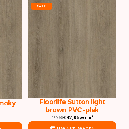
SALE
Floorlife Sutton light
Smoky
brown PVC-plak
€
32,95
2
per m
€
39,95
Oorspronkelijke
Huidige
prijs
prijs
IN WINKELWAGEN