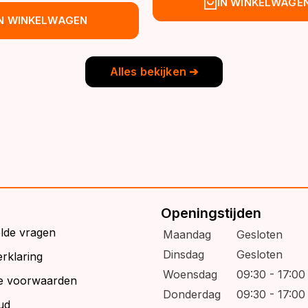
spronkelijke
idige
IN WINKELWAGE
was:
is:
js
js
IN WINKELWAGEN
€39,95.
€32,95.
s:
9,95.
6,95.
Alles bekijken ➔
Openingstijden
elde vragen
Maandag
Gesloten
Dinsdag
Gesloten
rklaring
Woensdag
09:30 - 17:00
e voorwaarden
Donderdag
09:30 - 17:00
ud