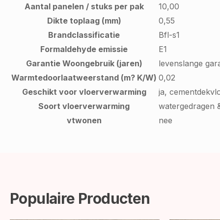
Aantal panelen / stuks per pak
10,00
Dikte toplaag (mm)
0,55
Brandclassificatie
Bfl-s1
Formaldehyde emissie
E1
Garantie Woongebruik (jaren)
levenslange gara
Warmtedoorlaatweerstand (m? K/W)
0,02
Geschikt voor vloerverwarming
ja, cementdekvl
Soort vloerverwarming
watergedragen &
vtwonen
nee
Populaire Producten