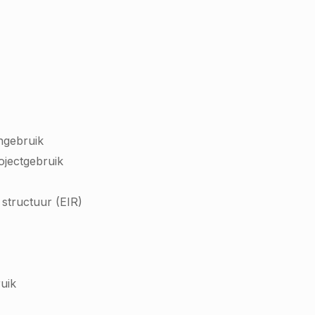
ngebruik
rojectgebruik
structuur (EIR)
uik