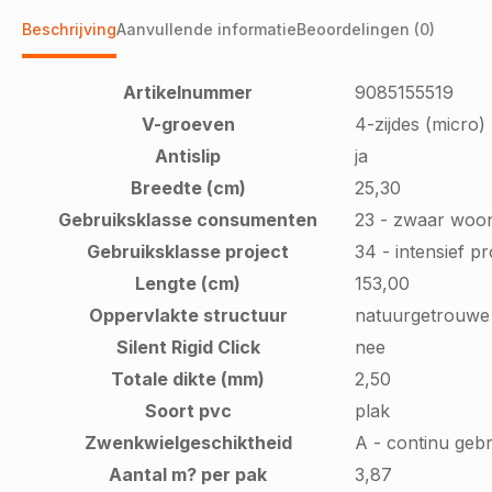
Beschrijving
Aanvullende informatie
Beoordelingen (0)
Artikelnummer
9085155519
V-groeven
4-zijdes (micro)
Antislip
ja
Breedte (cm)
25,30
Gebruiksklasse consumenten
23 - zwaar woo
Gebruiksklasse project
34 - intensief p
Lengte (cm)
153,00
Oppervlakte structuur
natuurgetrouwe 
Silent Rigid Click
nee
Totale dikte (mm)
2,50
Soort pvc
plak
Zwenkwielgeschiktheid
A - continu gebr
Aantal m? per pak
3,87