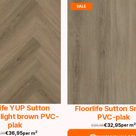
SALE
life YUP Sutton
Floorlife Sutton 
 light brown PVC-
PVC-plak
plak
€
32,95
2
per m
€
39,95
Oorspronkelijke
Huidige
€
36,95
2
per m
,95
prijs
prijs