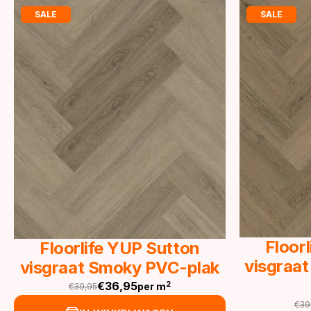
SALE
SALE
Floor
Floorlife YUP Sutton
visgraat
visgraat Smoky PVC-plak
€
36,95
2
per m
€
39,95
Oorspronkelijke
Huidige
€
39