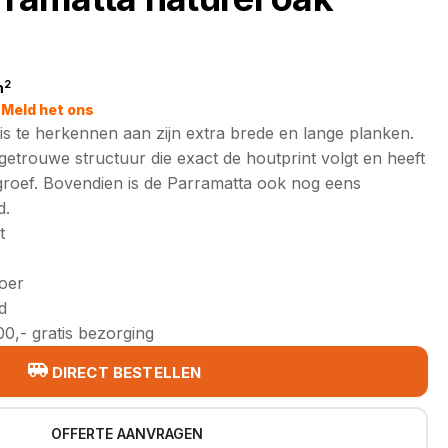
2
m
jke
Meld het ons
is te herkennen aan zijn extra brede en lange planken.
getrouwe structuur die exact de houtprint volgt en heeft
groef. Bovendien is de Parramatta ook nog eens
d.
t
loer
d
0,- gratis bezorging
DIRECT BESTELLEN
OFFERTE AANVRAGEN