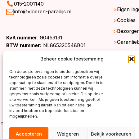
015-2001140
Eigen leg
info@vloeren-paradijs.nl
Cookies
Bezorgen
KvK nummer
: 90453131
Garantie
BTW
nummer:
NL865320548B01
Retourne
Beheer cookie toestemming
Gratis st
Om de beste ervaringen te bieden, gebruiken wij
Werkgeb
technologieën zoals cookies om informatie over je
apparaat op te slaan en/of te raadplegen. Door in te
stemmen met deze technologieën kunnen wij
gegevens zoals surfgedrag of unieke ID's op deze
site verwerken. Als je geen toestemming geeft of
uw toestemming intrekt, kan dit een nadelige
invloed hebben op bepaalde functies en
mogelijkheden.
copyright ©2026
Accepteren
Weigeren
Bekijk voorkeuren