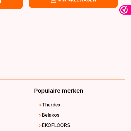
N
was:
is:
€39,95.
€32,95.
Populaire merken
Therdex
Belakos
EKOFLOORS