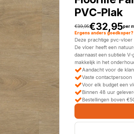
PVC-Plak
€
32,95
€
39,95
per 
Oorspronkeli
Huidige
Ergens anders goedkoper? 
Deze prachtige pvc-vloer 
prijs
prijs
De vloer heeft een natuur
daarnaast een subtiele V-
was:
is:
makkelijk in het onderhou
Aandacht voor de klan
€39,95.
€32,95.
Vaste contactpersoon
Voor elk budget een v
Binnen 48 uur gelever
Bestellingen boven €50