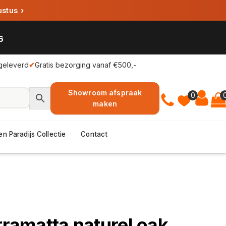
ustus
›
6
geleverd
✔
Gratis bezorging vanaf €500,-
Showroom afspraak
0
maken
en Paradijs Collectie
Contact
arramatta naturel oak