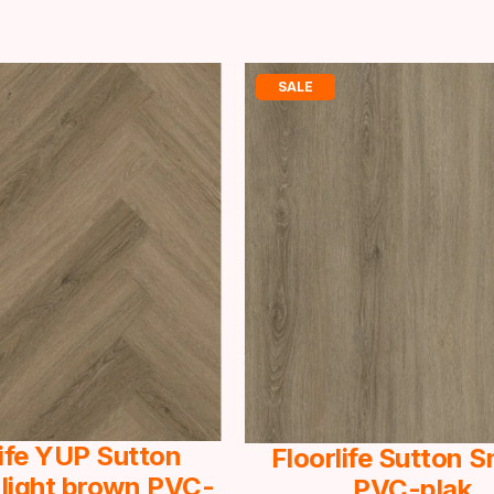
SALE
life YUP Sutton
Floorlife Sutton 
 light brown PVC-
PVC-plak