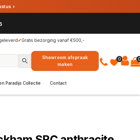
ustus
›
6
geleverd
✔
Gratis bezorging vanaf €500,-
Showroom afspraak
0
maken
en Paradijs Collectie
Contact
eckham SRC anthracite