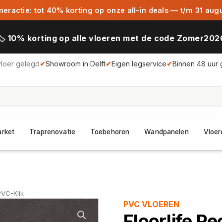
ractie: tot 40% korting op onze all-in deals — t/m 31 aug
🏷️ 10% korting op alle vloeren met de code Zomer202
vloer gelegd
✔
Showroom in Delft
✔
Eigen legservice
✔
Binnen 48 uur 
arket
Traprenovatie
Toebehoren
Wandpanelen
Vloer
PVC-Klik
PVC VLOEREN
Floorlife P