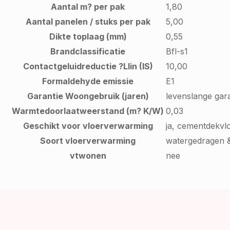
Aantal m? per pak
1,80
Aantal panelen / stuks per pak
5,00
Dikte toplaag (mm)
0,55
Brandclassificatie
Bfl-s1
Contactgeluidreductie ?Llin (IS)
10,00
Formaldehyde emissie
E1
Garantie Woongebruik (jaren)
levenslange gara
Warmtedoorlaatweerstand (m? K/W)
0,03
Geschikt voor vloerverwarming
ja, cementdekvl
Soort vloerverwarming
watergedragen &
vtwonen
nee