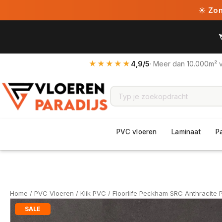
☀ Zome
★★★★★
4,9/5
· Meer dan 10.000m² 
PVC vloeren
Laminaat
P
Home
/
PVC Vloeren
/
Klik PVC
/ Floorlife Peckham SRC Anthracite 
SALE