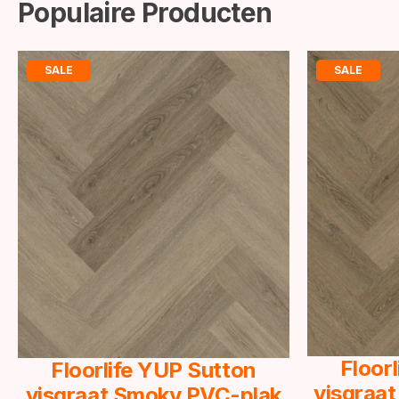
Populaire Producten
SALE
SALE
Floor
Floorlife YUP Sutton
visgraat
visgraat Smoky PVC-plak