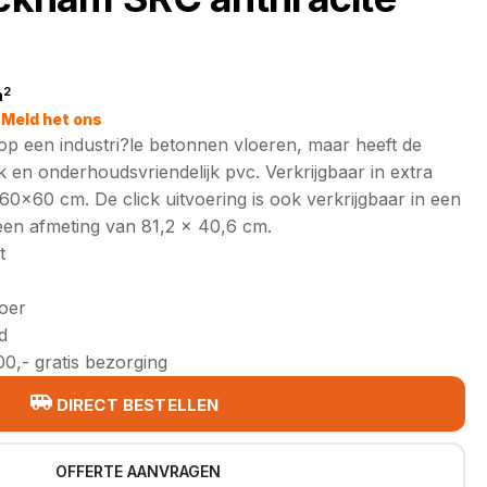
2
m
jke
Meld het ons
 op een industri?le betonnen vloeren, maar heeft de
 en onderhoudsvriendelijk pvc. Verkrijgbaar in extra
 60x60 cm. De click uitvoering is ook verkrijgbaar in een
een afmeting van 81,2 x 40,6 cm.
t
loer
d
0,- gratis bezorging
DIRECT BESTELLEN
OFFERTE AANVRAGEN