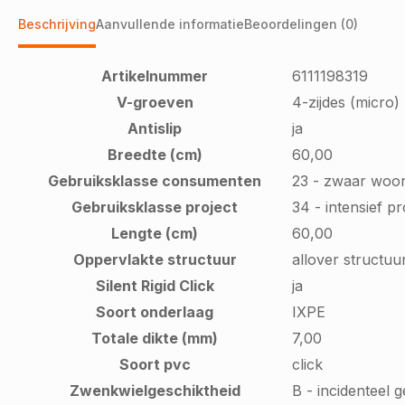
Beschrijving
Aanvullende informatie
Beoordelingen (0)
Artikelnummer
6111198319
V-groeven
4-zijdes (micro)
Antislip
ja
Breedte (cm)
60,00
Gebruiksklasse consumenten
23 - zwaar woo
Gebruiksklasse project
34 - intensief p
Lengte (cm)
60,00
Oppervlakte structuur
allover structuu
Silent Rigid Click
ja
Soort onderlaag
IXPE
Totale dikte (mm)
7,00
Soort pvc
click
Zwenkwielgeschiktheid
B - incidenteel 