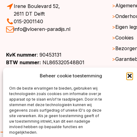
Algemen
Irene Boulevard 52,
2611 DT Delft
Onderho
015-2001140
Eigen leg
info@vloeren-paradijs.nl
Cookies
Bezorgen
KvK nummer
: 90453131
Garantie
BTW
nummer:
NL865320548B01
Retourne
Beheer cookie toestemming
Gratis st
Om de beste ervaringen te bieden, gebruiken wij
Werkgeb
technologieën zoals cookies om informatie over je
apparaat op te slaan en/of te raadplegen. Door in te
stemmen met deze technologieën kunnen wij
gegevens zoals surfgedrag of unieke ID's op deze
site verwerken. Als je geen toestemming geeft of
uw toestemming intrekt, kan dit een nadelige
invloed hebben op bepaalde functies en
mogelijkheden.