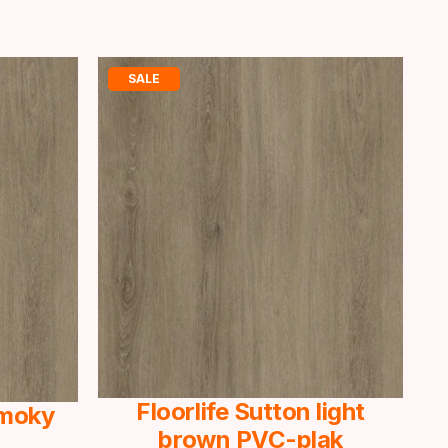
SALE
Floorlife Sutton light
Smoky
brown PVC-plak