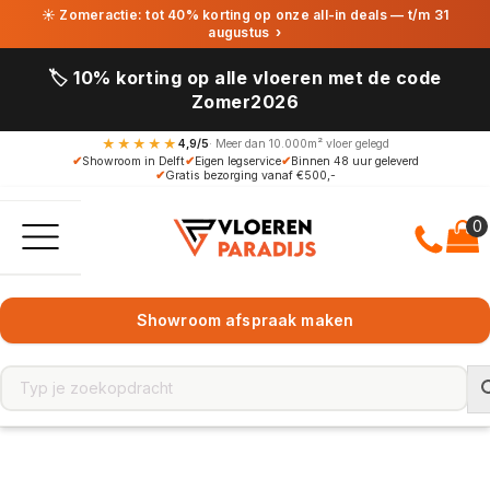
☀ Zomeractie: tot 40% korting op onze all-in deals — t/m 31
augustus
›
🏷️ 10% korting op alle vloeren met de code
Zomer2026
★★★★★
4,9/5
· Meer dan 10.000m² vloer gelegd
✔
Showroom in Delft
✔
Eigen legservice
✔
Binnen 48 uur geleverd
✔
Gratis bezorging vanaf €500,-
Showroom afspraak maken