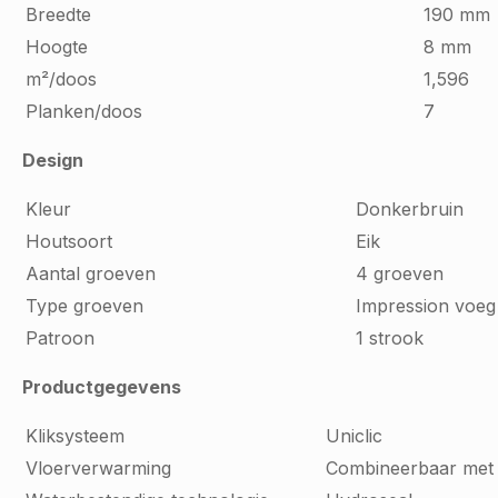
Breedte
190 mm
Hoogte
8 mm
m²/doos
1,596
Planken/doos
7
Design
Kleur
Donkerbruin
Houtsoort
Eik
Aantal groeven
4 groeven
Type groeven
Impression voeg
Patroon
1 strook
Productgegevens
Kliksysteem
Uniclic
Vloerverwarming
Combineerbaar met