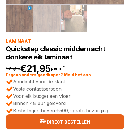
LAMINAAT
Quickstep classic middernacht
donkere eik laminaat
€
21,95
2
€
23,95
per m
Oorspronkelijke
Huidige
Ergens anders goedkoper? Meld het ons
Aandacht voor de klant
prijs
prijs
Vaste contactpersoon
Voor elk budget een vloer
was:
is:
Binnen 48 uur geleverd
Bestellingen boven €500,- gratis bezorging
€23,95.
€21,95.
DIRECT BESTELLEN