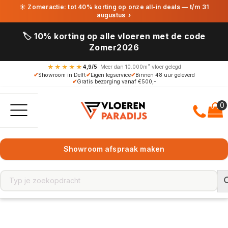
☀ Zomeractie: tot 40% korting op onze all-in deals — t/m 31
augustus
›
🏷️ 10% korting op alle vloeren met de code
Zomer2026
★★★★★
4,9/5
· Meer dan 10.000m² vloer gelegd
✔
Showroom in Delft
✔
Eigen legservice
✔
Binnen 48 uur geleverd
✔
Gratis bezorging vanaf €500,-
Showroom afspraak maken