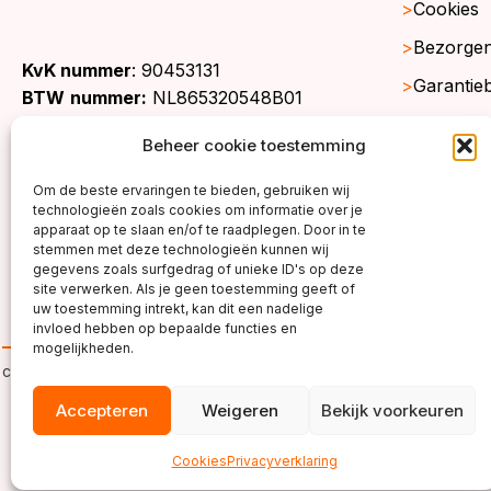
Cookies
Bezorgen
KvK nummer
: 90453131
Garantie
BTW
nummer:
NL865320548B01
Retourne
Beheer cookie toestemming
Gratis st
Om de beste ervaringen te bieden, gebruiken wij
Werkgeb
technologieën zoals cookies om informatie over je
apparaat op te slaan en/of te raadplegen. Door in te
stemmen met deze technologieën kunnen wij
gegevens zoals surfgedrag of unieke ID's op deze
site verwerken. Als je geen toestemming geeft of
uw toestemming intrekt, kan dit een nadelige
invloed hebben op bepaalde functies en
mogelijkheden.
copyright ©2026
Accepteren
Weigeren
Bekijk voorkeuren
Cookies
Privacyverklaring