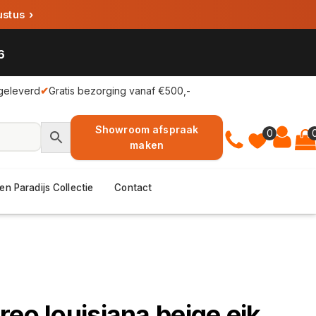
ustus
›
6
geleverd
✔
Gratis bezorging vanaf €500,-
Showroom afspraak
0
maken
en Paradijs Collectie
Contact
reo louisiana beige eik