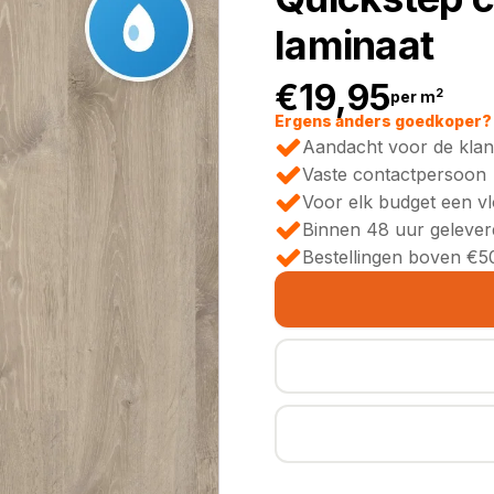
laminaat
€
19,95
2
per m
Ergens anders goedkoper? 
Aandacht voor de klan
Vaste contactpersoon
Voor elk budget een v
Binnen 48 uur gelever
Bestellingen boven €50