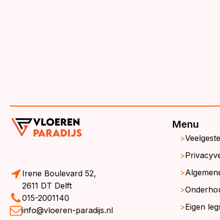
€3
€3
Menu
Veelgest
Privacyve
Algemen
Irene Boulevard 52,
2611 DT Delft
Onderho
015-2001140
Eigen leg
info@vloeren-paradijs.nl