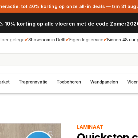
ractie: tot 40% korting op onze all-in deals — t/m 31 aug
🏷️ 10% korting op alle vloeren met de code Zomer202
vloer gelegd
✔
Showroom in Delft
✔
Eigen legservice
✔
Binnen 48 uur 
arket
Traprenovatie
Toebehoren
Wandpanelen
Vloer
LAMINAAT
Quickstep c