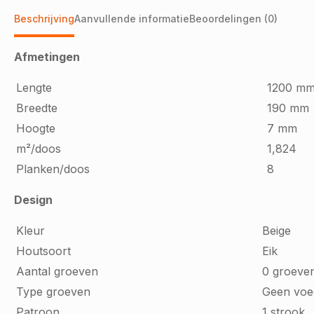
Beschrijving
Aanvullende informatie
Beoordelingen (0)
Afmetingen
Lengte
1200 m
Breedte
190 mm
Hoogte
7 mm
m²/doos
1,824
Planken/doos
8
Design
Kleur
Beige
Houtsoort
Eik
Aantal groeven
0 groeve
Type groeven
Geen voe
Patroon
1 strook