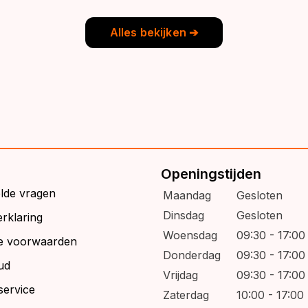
9,95.
6,95.
Alles bekijken ➔
Openingstijden
elde vragen
Maandag
Gesloten
Dinsdag
Gesloten
rklaring
Woensdag
09:30 - 17:00
e voorwaarden
Donderdag
09:30 - 17:00
ud
Vrijdag
09:30 - 17:00
service
Zaterdag
10:00 - 17:00