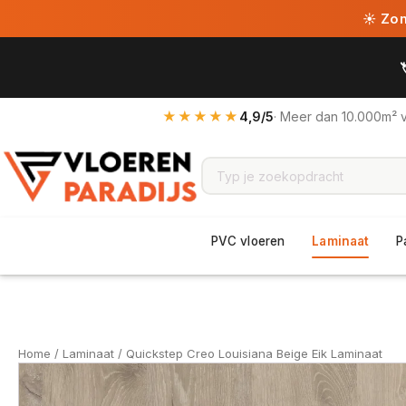
☀ Zome
★★★★★
4,9/5
· Meer dan 10.000m² 
PVC vloeren
Laminaat
P
Home
/
Laminaat
/ Quickstep Creo Louisiana Beige Eik Laminaat