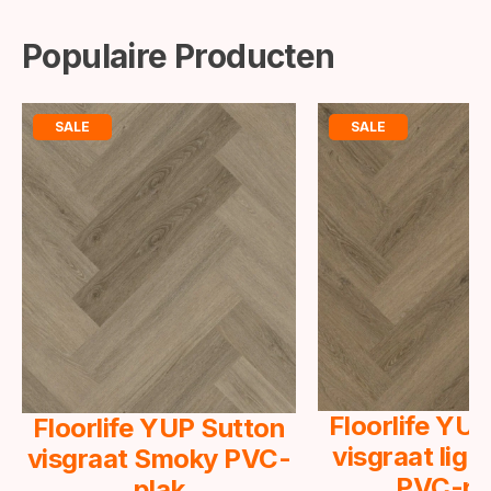
Populaire Producten
SALE
SALE
Floorlife YU
Floorlife YUP Sutton
visgraat lig
visgraat Smoky PVC-
PVC-pl
plak