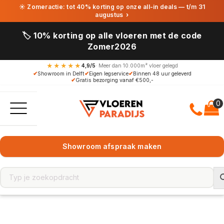
☀ Zomeractie: tot 40% korting op onze all-in deals — t/m 31
augustus
›
🏷️ 10% korting op alle vloeren met de code
Zomer2026
★★★★★
4,9/5
· Meer dan 10.000m² vloer gelegd
✔
Showroom in Delft
✔
Eigen legservice
✔
Binnen 48 uur geleverd
✔
Gratis bezorging vanaf €500,-
Showroom afspraak maken