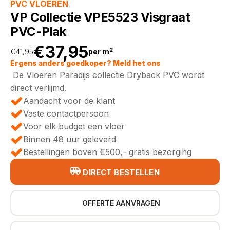
PVC VLOEREN
VP Collectie VPE5523 Visgraat
PVC-Plak
€
37,95
2
€
41,95
per m
Oorspronkelijke
Huidige
Ergens anders goedkoper? Meld het ons
De Vloeren Paradijs collectie Dryback PVC wordt
prijs
prijs
direct verlijmd.
Aandacht voor de klant
was:
is:
Vaste contactpersoon
Voor elk budget een vloer
€41,95.
€37,95.
Binnen 48 uur geleverd
Bestellingen boven €500,- gratis bezorging
DIRECT BESTELLEN
OFFERTE AANVRAGEN